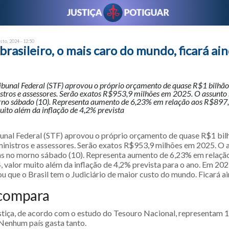
sto, 2024 - 12:50
 brasileiro, o mais caro do mundo, ficará ai
bunal Federal (STF) aprovou o próprio orçamento de quase R$1 bilhã
stros e assessores. Serão exatos R$953,9 milhões em 2025. O assunto 
no sábado (10). Representa aumento de 6,23% em relação aos R$897,
ito além da inflação de 4,2% prevista
nal Federal (STF) aprovou o próprio orçamento de quase R$1 bi
ministros e assessores. Serão exatos R$953,9 milhões em 2025. O a
s no morno sábado (10). Representa aumento de 6,23% em relaçã
, valor muito além da inflação de 4,2% prevista para o ano. Em 202
 que o Brasil tem o Judiciário de maior custo do mundo. Ficará ai
 compara
stiça, de acordo com o estudo do Tesouro Nacional, representam 
Nenhum país gasta tanto.