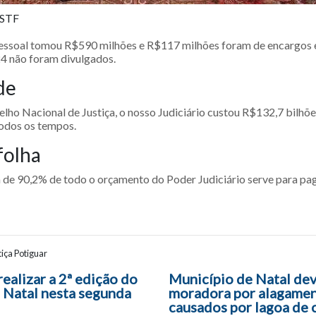
/STF
essoal tomou R$590 milhões e R$117 milhões foram de encargos e
4 não foram divulgados.
de
lho Nacional de Justiça, o nosso Judiciário custou R$132,7 bilhõ
todos os tempos.
folha
 de 90,2% de todo o orçamento do Poder Judiciário serve para pag
iça Potiguar
ão entre posts
ealizar a 2ª edição do
Município de Natal dev
 Natal nesta segunda
moradora por alagame
causados por lagoa de 