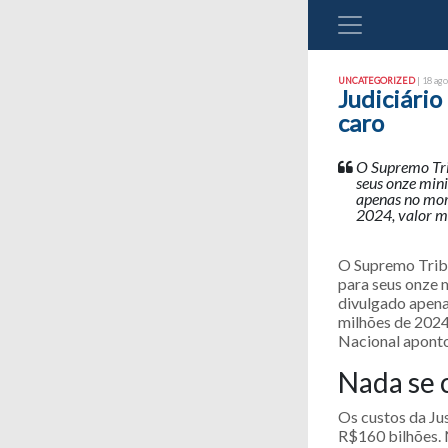
UNCATEGORIZED
| 18 ago
Judiciário
caro
O Supremo Tri
seus onze mini
apenas no mor
2024, valor mu
O Supremo Tribu
para seus onze 
divulgado apena
milhões de 2024
Nacional apontou
Nada se
Os custos da Ju
R$160 bilhões. 