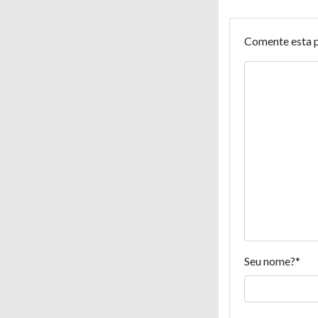
Comente esta 
Seu nome?
*