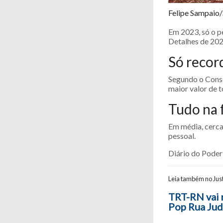
Felipe Sampaio
Em 2023, só o p
Detalhes de 202
Só recor
Segundo o Conse
maior valor de 
Tudo na 
Em média, cerca
pessoal.
Diário do Poder
Leia também no Just
Navegaç
TRT-RN vai r
Pop Rua Jud