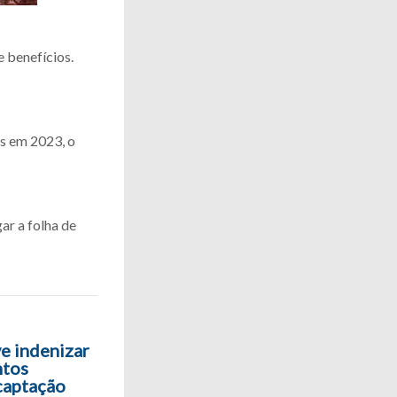
 benefícios.
es em 2023, o
ar a folha de
e indenizar
ntos
captação