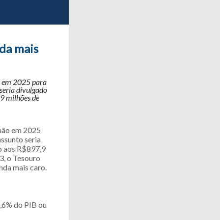
nda mais
o em 2025 para
seria divulgado
9 milhões de
lhão em 2025
ssunto seria
o aos R$897,9
3, o Tesouro
nda mais caro.
1,6% do PIB ou