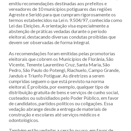
emitiu recomendações destinadas aos prefeitos e
vereadores de 10 municípios potiguares das regiões
Agreste e Seridó para que cumpram rigorosamente os
termos estabelecidos na Lei n. 9.504/97, conhecida como
Lei das Eleições. A orientação visa especialmente a
abstenção de práticas vedadas durante o período
eleitoral, destacando diversas condutas proibidas que
devem ser observadas de forma integral.
As recomendações foram emitidas pelas promotorias
eleitorais que cobrem os Municípios de Florânia, São
Vicente, Tenente Laurentino Cruz, Santa Maria, São
Pedro, São Paulo do Potengi, Riachuelo, Campo Grande,
Janduís e Triunfo Potiguar. As diretrizes a serem
cumpridas seguem o que está previsto na norma
eleitoral. É proibida, por exemplo, qualquer tipo de
distribuição gratuita de bens e serviços de cunho social,
custeados ou subsidiados pelo Poder Público, em favor
de candidatos, partidos políticos ou coligações. Essa
vedação abrange desde a entrega de materiais de
construção e escolares até serviços médicos e
odontológicos.
Também estão vedadas a cessão ou uso, em favor de