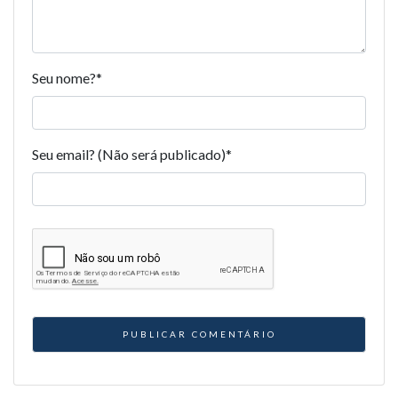
Seu nome?
*
Seu email? (Não será publicado)
*