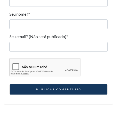
Seu nome?
*
Seu email? (Não será publicado)
*