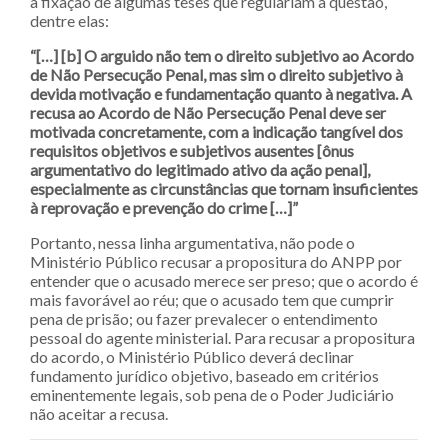
a fixação de algumas teses que regulariam a questão,
dentre elas:
“[…] [b] O arguido não tem o direito subjetivo ao Acordo
de Não Persecução Penal, mas sim o direito subjetivo à
devida motivação e fundamentação quanto à negativa. A
recusa ao Acordo de Não Persecução Penal deve ser
motivada concretamente, com a indicação tangível dos
requisitos objetivos e subjetivos ausentes [ônus
argumentativo do legitimado ativo da ação penal],
especialmente as circunstâncias que tornam insuficientes
à reprovação e prevenção do crime […]”
Portanto, nessa linha argumentativa, não pode o
Ministério Público recusar a propositura do ANPP por
entender que o acusado merece ser preso; que o acordo é
mais favorável ao réu; que o acusado tem que cumprir
pena de prisão; ou fazer prevalecer o entendimento
pessoal do agente ministerial. Para recusar a propositura
do acordo, o Ministério Público deverá declinar
fundamento jurídico objetivo, baseado em critérios
eminentemente legais, sob pena de o Poder Judiciário
não aceitar a recusa.