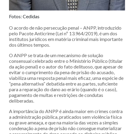
Fotos: Cedidas
O acordo de não persecução penal – ANPP, introduzido
pelo Pacote Anticrime (Lei nº 13.964/2019), é um dos
institutos jurídicos em matéria criminal mais importante
dos últimos tempos.
O ANPP se trata de um mecanismo de solução
consensual celebrado entre o Ministério Público (titular
da ação penal) e o autor do fato delituoso, que apesar de
evitar o cumprimento da pena de prisão do acusado,
viabiliza uma resposta penal mais eficaz, uma espécie de
“pena alternativa” debatida entre as partes, suficiente
para a reparação do dano ao erário (quando é o caso),
pagamento de multas e restrições de condutas
deliberadas.
A importância do ANPP é ainda maior em crimes contra
a administração pública, praticados sem violência física
ou grave ameaça, e que na maioria das vezes a simples
condenação a pena de prisão não consegue materializar
o ressarcimento do dano causado ao dinheiro público.