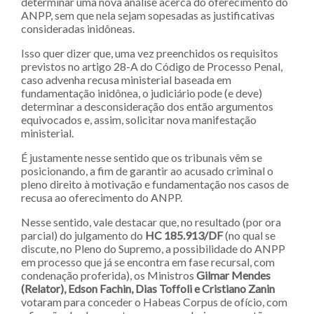
determinar uma nova análise acerca do oferecimento do
ANPP, sem que nela sejam sopesadas as justificativas
consideradas inidôneas.
Isso quer dizer que, uma vez preenchidos os requisitos
previstos no artigo 28-A do Código de Processo Penal,
caso advenha recusa ministerial baseada em
fundamentação inidônea, o judiciário pode (e deve)
determinar a desconsideração dos então argumentos
equivocados e, assim, solicitar nova manifestação
ministerial.
É justamente nesse sentido que os tribunais vêm se
posicionando, a fim de garantir ao acusado criminal o
pleno direito à motivação e fundamentação nos casos de
recusa ao oferecimento do ANPP.
Nesse sentido, vale destacar que, no resultado (por ora
parcial) do julgamento do
HC 185.913/DF
(no qual se
discute, no Pleno do Supremo, a possibilidade do ANPP
em processo que já se encontra em fase recursal, com
condenação proferida), os Ministros
Gilmar Mendes
(Relator), Edson Fachin, Dias Toffoli e Cristiano Zanin
votaram para conceder o Habeas Corpus de ofício, com