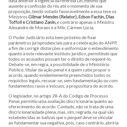
data anterior à vigência da referida Lei, mesmo que
ausente a confissão do réu até o momento de sua
proposição, tendo votado favoravelmente a essa tese os
Ministros
Gilmar Mendes (Relator), Edson Fachin, Dias
Toffoli e Cristiano Zanin,
e contrário apenas o Ministro
Alexandre de Moraes e a Min. Cármen Lúcia.
O Poder Judiciário está bem próximo de fixar
parâmetros jurisprudenciais para a celebração do ANPP,
a fim de corrigir distorções e uniformizar o entendimento
quanto a este relevante instituto jurídico, permitindo que
todos os acusados possam ter o direito de requerê-lo.
Debate-se, em regra, a possibilidade de o Ministério
Público, titular da ação penal e a quem cabe propor o
acordo, quando evidentemente preenchidos todos os
requisitos legais, recusar-se, sem fundamentação ou com
fundamentos rasos e inócuos, a propositura do acordo.
O legislador, no artigo 28-A do Código de Processo
Penal, permitiu uma avaliação discricionária quanto ao
oferecimento do acordo. Contudo, não se trata de uma
discricionariedade plena, mas, sim, regrada, na qual são
estabelecidas as balizas que o
parquet
deve se vincular
ao fundamentar sua negativa, pois, caso contrário, abriria