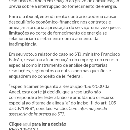
resolução da Aneel em relação ao prazo de comunicação
prévia sobre a interrupção do fornecimento de energia.
Para o tribunal, entendimento contrário poderia causar
desequilíbrio econômico-financeiro nos contratos e
ameaçar a própria a prestação do serviço, uma vez que as
limitações ao corte de fornecimento de energia se
relacionariam diretamente com o aumento da
inadimplência.
Em seu voto, o relator do caso no STJ, ministro Francisco
Falcão, ressaltou a inadequação do emprego do recurso
especial como instrumento de análise de portarias,
resoluções, regimentos ou outras normas que não se
enquadrem no conceito de lei federal.
“Especificamente quanto à Resolução 456/2000 da
Aneel, esta corte já decidiu que a resolução não
corresponde a lei federal, não se amoldando o recurso
especial ao ditame da alínea “a” do inciso III do art. 105
da CF/1988″, concluiu Falcão.
Com informações da
assessoria de imprensa do STJ
.
Clique
aqui
para ler a decisão
REsp 1250127