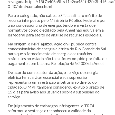
revogada.https://18f7a406a5b611e2ca461fd2fc3bd15a.safe
0-40/html/container.html
Para o colegiado, não cabe ao STJ analisar o mérito de
recurso interposto pelo Ministério Público Federal e por
uma concessionária de energia, tendo em vista que
normativos como o editado pela Aneel não equivalem a
lei federal para efeito de análise de recursos especiais.
Na origem, o MPF ajuizou ação civil pública contra
concessionárias de energia elétrica do Rio Grande do Sul
para que o fornecimento de energia aos usuários
residentes no estado não fosse interrompido por falta de
pagamento com base na Resolução 456/2000 da Aneel.
De acordo com o autor da ação, o serviço de energia
elétrica tem caráter essencial e sua supressão
representaria uma restrição arbitrária ao direito do
cidadão. O MPF também considerou exíguo o prazo de
15 dias para aviso aos usuários sobre a suspensão do
serviço.
Em julgamento de embargos infringentes, o TRF4
reformou a sentença e reconheceu a validade da