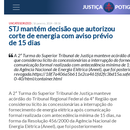
UNCATEGORIZED
| 16 janeiro, 2024 - 08:36
STJ mantém decisão que autorizou
corte de energia com aviso prévio
de 15 dias
A 2ª Turma do Superior Tribunal de Justiça manteve acórdão d
que considerou lícito às concessionárias a interrupção do forne
comunicação formal realizada com antecedência mínima de 1
da Agência Nacional de Energia Elétrica (Aneel), que foi poste
revogada.https://18f7a406a5b611e2ca461fd2fc3bd15a.safef
0-40/html/container.html
A 2ª Turma do Superior Tribunal de Justiça manteve
acórdão do Tribunal Regional Federal da 4ª Região que
considerou lícito às concessionárias a interrupção do
fornecimento de energia elétrica após comunicação
formal realizada com antecedência mínima de 15 dias, na
forma da Resolução 456/2000 da Agência Nacional de
Energia Elétrica (Aneel), que foi posteriormente