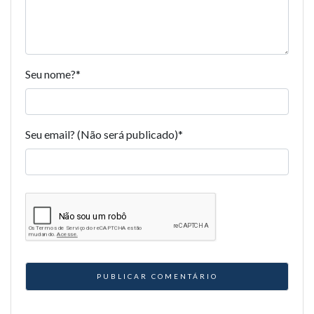
Seu nome?
*
Seu email? (Não será publicado)
*