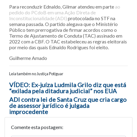
Para reconduzir Ednaldo, Gilmar atendeu em parte
ao
pedido do PCdoB em uma Ação Direta de
Inconstitucionalidade (ADI)
protocolada no STF na
semana passada. O partido alegava que o Ministério
Público tem prerrogativa de firmar acordos como o
Termo de Ajustamento de Conduta (TAC) assinado em
2022 com a CBF. O TAC estabeleceu as regras eleitorais
por meio das quais Ednaldo Rodrigues foi eleito.
Guilherme Amado
Leia também no Justiça Potiguar
Navegação entre posts
VÍDEO: Ex-juíza Ludmila Grilo diz que está
“exilada pela ditadura judicial” nos EUA
ADI contra lei de Santa Cruz que cria cargo
de assessor jurídico é julgada
improcedente
Comente esta postagem: