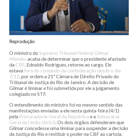
Reprodução
O ministro do
Supremo Tribunal Federal
Gilmar
Mendes
acaba de determinar que o presidente afastado
da
CBF
, Ednaldo Rodrigues, retorne ao cargo. Ele
estava
fora do comando da confederação desde o dia
7/12
, por ordem a 21ª Câmara de Direito Privado do
Tribunal de Justiça do Rio de Janeiro. A decisão de
Gilmar é liminar e foi submetida por ele a julgamento
colegiado no STF.
O entendimento do ministro foi no mesmo sentido das
manifestações enviadas a ele nesta quinta-feira (4/1)
pela
Procuradoria-Geral da República
e a
Advocacia-
Geral da União (AGU)
. Os dois órgãos defenderam que
Gilmar concedesse uma liminar para suspender a decisão
da Justiça do Rio e restituir o poder na CBF ao cartola.