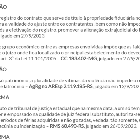
ÇÃO
registro do contrato que serve de título à propriedade fiduciária n
ira a validade do ajuste entre os contratantes, bem como não impe
pós a efetivação do registro, promover a alienação extrajudicial d
julgado em 27/9/2023.
de grupo econômico entre as empresas envolvidas impõe que as fal
e o juízo onde fica localizado o principal estabelecimento do dev
 art. 3º da Lei 11.101/2005 –
CC 183.402-MG
, julgado em 27/9/2
ÇÃO
só patrimônio, a pluralidade de vítimas da violência não impede o
e latrocínio –
AgRg no AREsp 2.119.185-RS
, julgado em 13/9/202
RMA
tuto de tribunal de justiça estadual que na mesma data, a um só te
r e empossado na qualidade de juiz federal substituto, autoriza-se 
eríodos de férias adquiridas e não gozadas, vedada, tão somente, 
cúnia ou indenização –
RMS 68.490-RS
, julgado em 26/09/2023.
RMA