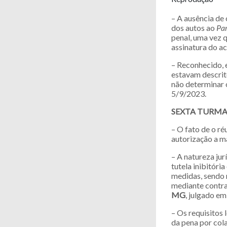
– A ausência de
dos autos ao
Pa
penal, uma vez q
assinatura do a
– Reconhecido, 
estavam descrit
não determinar 
5/9/2023.
SEXTA TURM
– O fato de o ré
autorização a m
– A natureza jur
tutela inibitória
medidas, sendo n
mediante contrad
MG
, julgado e
– Os requisitos 
da pena por col