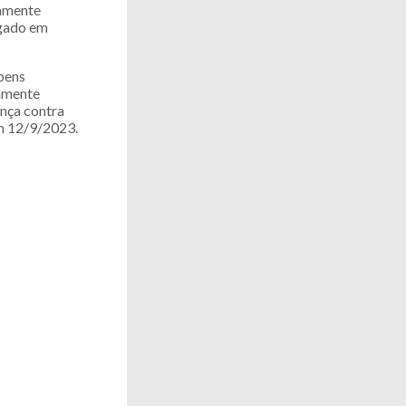
damente
lgado em
bens
iamente
nça contra
em 12/9/2023.