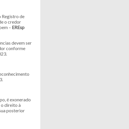
o Registro de
de o credor
o bem –
EREsp
ências devem ser
edor conforme
023.
 reconhecimento
3.
mpo, é exonerado
o direito à
sua posterior