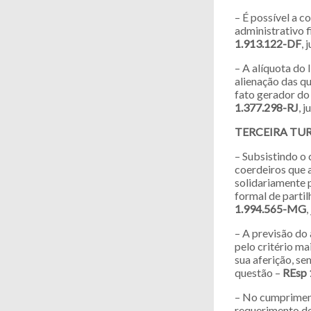
– É possível a 
administrativo 
1.913.122-DF
,
– A alíquota do
alienação das q
fato gerador do
1.377.298-RJ
, 
TERCEIRA TU
– Subsistindo o
coerdeiros que 
solidariamente 
formal de partil
1.994.565-MG
– A previsão do 
pelo critério m
sua aferição, s
questão –
REsp 
– No cumpriment
requerimento de