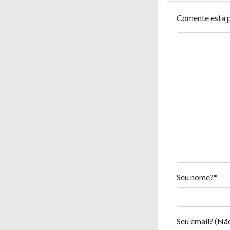
Comente esta 
Seu nome?
*
Seu email? (Nã