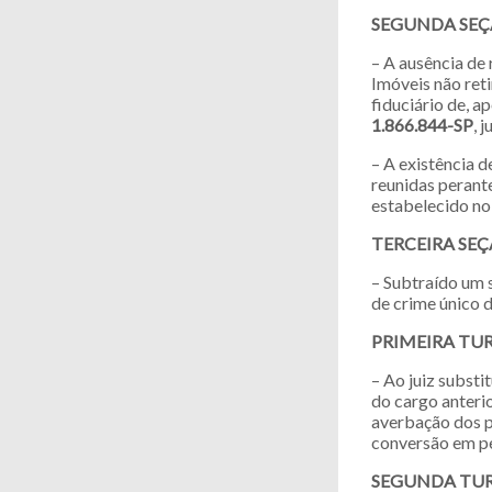
SEGUNDA SE
– A ausência de 
Imóveis não ret
fiduciário de, a
1.866.844-SP
, 
– A existência 
reunidas perant
estabelecido no
TERCEIRA SE
– Subtraído um 
de crime único d
PRIMEIRA TU
– Ao juiz substi
do cargo anterio
averbação dos p
conversão em pe
SEGUNDA TU