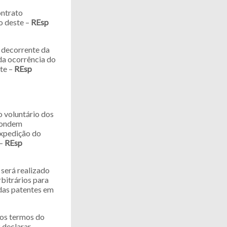
ontrato
o deste –
REsp
l decorrente da
da ocorrência do
te –
REsp
o voluntário dos
spondem
expedição do
 –
REsp
 será realizado
bitrários para
 das patentes em
aos termos do
 declarar