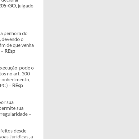
.205-GO
, julgado
 a penhora do
e, devendo o
fim de que venha
l –
REsp
execução, pode o
os no art. 300
e conhecimento,
CPC) –
REsp
por sua
permite sua
rregularidade –
efeitos desde
oas Jurídicas, a