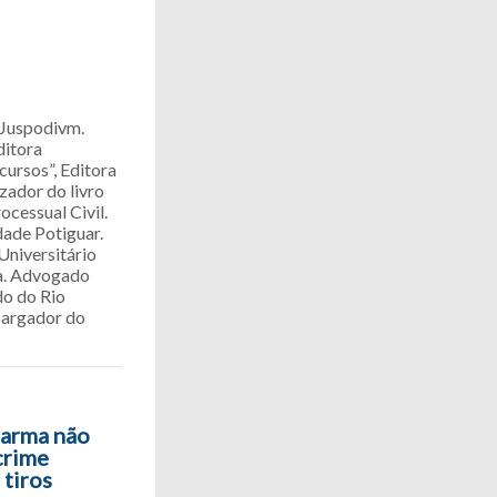
a Juspodivm.
ditora
cursos”, Editora
zador do livro
ocessual Civil.
dade Potiguar.
Universitário
ha. Advogado
do do Rio
bargador do
 arma não
crime
 tiros