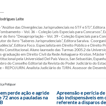
___
Rodrigues Leite
 “Análise das Divergências Jurisprudenciais no STF e STJ”, Editor
“Tombamento – Vol. 36 – Coleção Leis Especiais para Concursos”, E
r do livro “Desapropriação – Vol. 39 – Coleção Especiais para Con
or do livro “Saberes Jurisprudenciais”, Editora Saraiva. Coorgani
dência”, Editora Foco. Especialista em Direito Público e Direito Pr
to Constitucional. Aluno laureado das Turmas 2005.2 da Universi
s-graduação em Direito Civil da Rede Anhaguera-Kroton. Máster 
titucional pela Universidad Del País Vasco, San Sebastián, Espan
bro do Conselho Editorial da Revista do Poder Judiciário do Esta
e – REPOJURN. Analista Judiciário do TJRN. Assessor de Desem
iça Potiguar
ão entre posts
m perde ação e agride
Apreensão e perícia de
 72 anos a pauladas na
são indispensáveis em 
AB
referente a disparos de