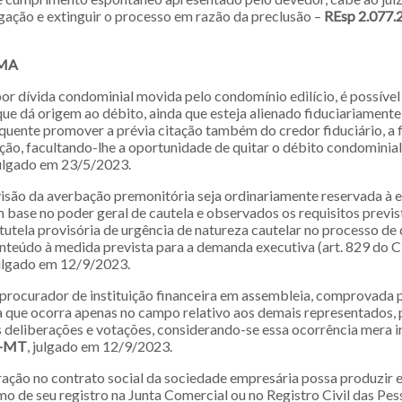
igação e extinguir o processo em razão da preclusão –
REsp 2.077
MA
or dívida condominial movida pelo condomínio edilício, é possível
que dá origem ao débito, ainda que esteja alienado fiduciariament
uente promover a prévia citação também do credor fiduciário, a 
ução, facultando-lhe a oportunidade de quitar o débito condominia
julgado em 23/5/2023.
isão da averbação premonitória seja ordinariamente reservada à 
 base no poder geral de cautela e observados os requisitos previst
 tutela provisória de urgência de natureza cautelar no processo d
nteúdo à medida prevista para a demanda executiva (art. 829 do 
julgado em 12/9/2023.
 procurador de instituição financeira em assembleia, comprovada 
da que ocorra apenas no campo relativo aos demais representados, 
s deliberações e votações, considerando-se essa ocorrência mera i
2-MT
, julgado em 12/9/2023.
ração no contrato social da sociedade empresária possa produzir 
o de seu registro na Junta Comercial ou no Registro Civil das Pess