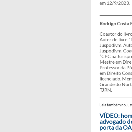
em 12/9/2023.
__________________
Rodrigo Costa 
Coautor do livro
Autor do livro 
Juspodivm. Auto
Juspodivm. Coaut
“CPC na Jurispru
Mestre em Direi
Professor da Pó
em Direito Cons
licenciado. Mem
Grande do Nort
TJRN.
Leia também no Just
Navegaç
VÍDEO: home
advogado de
porta da O