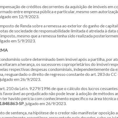
compensação de créditos decorrentes da aquisição de imóveis em c
firmado entre empresa pública e particular, mesmo sem autorizaçã
 julgado em 12/9/2023.
 Imposto de Renda sobre a remessa ao exterior do ganho de capita
uotas de sociedade de responsabilidade limitada é atrelada à data 
 imposto, mesmo que a remessa tenha sido realizada posteriormen
julgado em 5/9/2023.
RMA
 condomínio sobre determinado bem imóvel após a partilha, por at
aceitaram a herança, os sucessores coproprietários do imóvel re
pelas respectivas despesas condominiais, independentemente da 
ha, resguardado o direito de regresso constante do art. 283 do CC
, julgado em 26/9/2023.
art. 210 da Lei n. 9.279/1996 de que o cálculo dos lucros cessantes
ais favorável ao prejudicado não pode levar à adoção de métodos ar
em ter havido perícia com conhecimento específico na área técnica
1.848.863-SP
, julgado em 26/9/2023.
o de sentença, na hipótese de o credor não manifestar oposição 
 cumprimento espontâneo apresentado pelo devedor, cabe ao juiz