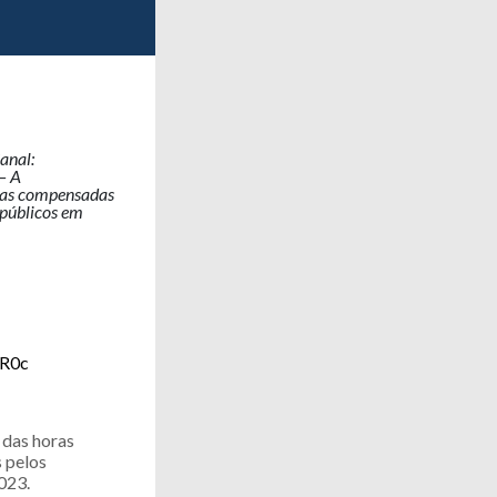
anal:
– A
oras compensadas
 públicos em
PR0c
 das horas
 pelos
023.