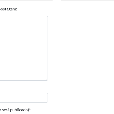
postagem:
o será publicado)
*