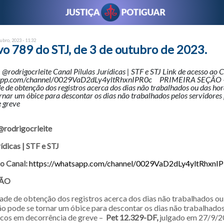
ubro, 2023 - 11:32
o 789 do STJ, de 3 de outubro de 2023.
| @rodrigocrleite Canal Pílulas Jurídicas | STF e STJ Link de acesso ao C
tsapp.com/channel/0029VaD2dLy4yltRhxnIPR0c PRIMEIRA SEÇÃO 
e de obtenção dos registros acerca dos dias não trabalhados ou das h
rnar um óbice para descontar os dias não trabalhados pelos servidores
e greve
 @rodrigocrleite
rídicas | STF e STJ
ao Canal:
https://whatsapp.com/channel/0029VaD2dLy4yltRhxnI
ÇÃO
dade de obtenção dos registros acerca dos dias não trabalhados ou
 pode se tornar um óbice para descontar os dias não trabalhados
icos em decorrência de greve –
Pet 12.329-DF,
julgado em 27/9/2