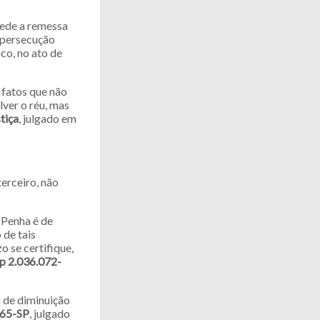
pede a remessa
o persecução
co, no ato de
 fatos que não
lver o réu, mas
tiça
, julgado em
terceiro, não
 Penha é de
 de tais
o se certifique,
p 2.036.072-
a de diminuição
65-SP
, julgado