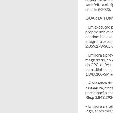
satisfeita a obr
em 26/9/2023.
QUARTA TUR
– Em execução p
próprio imóvel 
condomínio exeq
integrar a exec
2.059.278-SC
, 
– Embora a prev
magistrado, com
do CPC, deferir
com idêntico co
1.847.105-SP
, 
– A presença de
assinatura, ain
participação na
REsp 1.848.29
– Embora a alte
logo, antes mesm