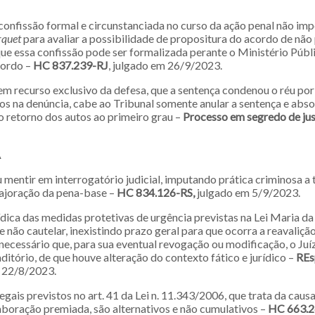
 confissão formal e circunstanciada no curso da ação penal não im
rquet
para avaliar a possibilidade de propositura do acordo de nã
ue essa confissão pode ser formalizada perante o Ministério Públi
cordo –
HC 837.239-RJ
, julgado em 26/9/2023.
em recurso exclusivo da defesa, que a sentença condenou o réu por
os na denúncia, cabe ao Tribunal somente anular a sentença e abso
o retorno dos autos ao primeiro grau –
Processo em segredo de jus
A
u mentir em interrogatório judicial, imputando prática criminosa a 
ajoração da pena-base –
HC 834.126-RS,
julgado em 5/9/2023.
ídica das medidas protetivas de urgência previstas na Lei Maria da
 e não cautelar, inexistindo prazo geral para que ocorra a reavalição
ecessário que, para sua eventual revogação ou modificação, o Juíz
itório, de que houve alteração do contexto fático e jurídico –
REs
m 22/8/2023.
legais previstos no art. 41 da Lei n. 11.343/2006, que trata da caus
aboração premiada, são alternativos e não cumulativos –
HC 663.2