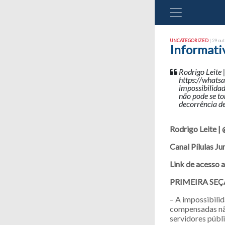
UNCATEGORIZED
| 29 out
Informativ
Rodrigo Leite 
https://wha
impossibilidad
não pode se to
decorrência d
Rodrigo Leite |
Canal Pílulas Ju
Link de acesso 
PRIMEIRA SE
– A impossibili
compensadas não
servidores públ