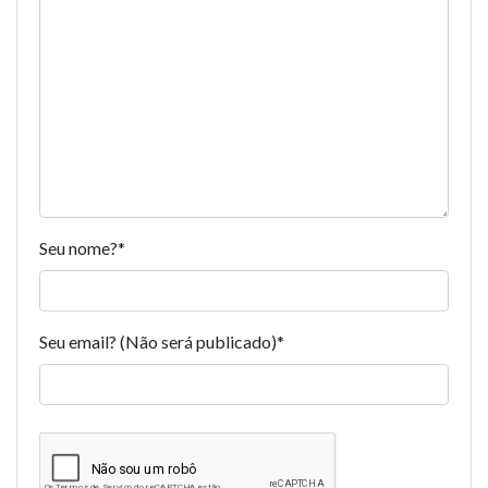
Seu nome?
*
Seu email? (Não será publicado)
*