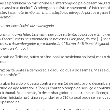
o se pronuncia no microfone e é interrompido pelo desembargad
ar, assim se decide”
. O advogado insiste e novamente é interromp
estar. Essa matéria não tem manifestação do advogado porque a gente 
mesmo”.
etorno, excelência”, diz o advogado.
a, mas não vai falar. Esse tema não cabe sustentação porque é tema de
Federal, então há sustentação nesses casos. Obrigado, doutor […] por 
cerra o desembargador e presidente da 4ª Turma do Tribunal Regional
ão (Pará e Amapá).
 sair da Tribuna, outro profissional se posiciona no local, mas o
nta:
faz parte. Antes a democracia daqui do que a do Hamas. Mas se qu
as também”.
 abertura do processo contra ele, em 16 de outubro, o desemba
ido de aposentadoria “por já contar o tempo de serviço e contribu
 tribunal. Atualmente, “o desembargador encontra-se em licença 
mbém iniciada na última segunda-feira (16), a qual pode ser renova
uipe médica.