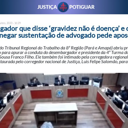
ubro, 2023 - 16:29
dor que disse ‘gravidez não é doença’ e 
negar sustentação de advogado pede apos
do Tribunal Regional do Trabalho da 8ª Região (Pará e Amapá) abriu p
o para apurar a conduta do desembargador e presidente da 4ª Turma d
Sousa Franco Filho. Ele também foi intimado pela corregedora region
nstaurada pelo corregedor nacional de Justiça, Luis Felipe Salomão, par