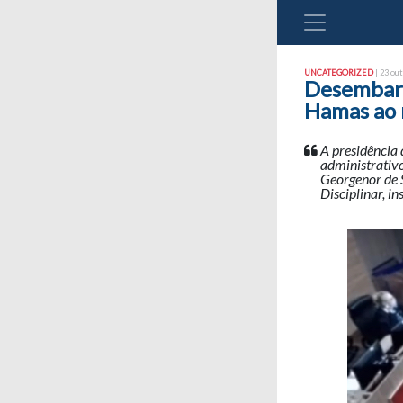
UNCATEGORIZED
| 23 out
Desembarga
Hamas ao 
A presidência 
administrativ
Georgenor de 
Disciplinar, i