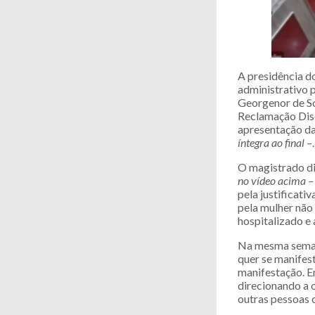
A presidência d
administrativo 
Georgenor de So
Reclamação Disci
apresentação da
íntegra ao final –
.
O magistrado d
no vídeo acima –
pela justificati
pela mulher não 
hospitalizado e
Na mesma semana
quer se manifest
manifestação. E
direcionando a o
outras pessoas