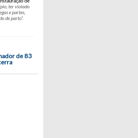
instauração de
pio, ter violado
gas e partes,
o de parto”.
hador de 83
cerra