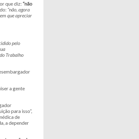
or que diz:
“não
ido:
“não, agora
tem que apreciar
cidido pelo
sua
 do Trabalho
 desembargador
iser a gente
rgador
ição para isso”,
médica de
da, a depender