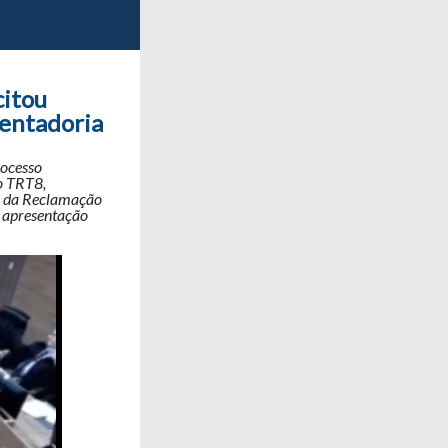
citou
entadoria
rocesso
o TRT8,
al da Reclamação
a apresentação