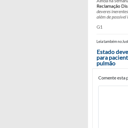
Ainda na semana
Reclamação Dis
deveres inerentes
além de possível 
G1
Leia também no Just
Navegaç
Estado deve
para pacien
pulmão
Comente esta 