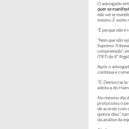
O advogado entã
quer se manifest
não vai se manif
mesmo. É assim 
“É porque não é r
“Nem que não sej
Supremo Tribunal 
compreensão”, en
(TRT) da 8º Regi
Após o advogado
continua e come
“É. Democracia 
adota a do Ham
No mesmo dia da
protocolou o ped
de acordo com o
quinze dias”, ta
da análise da eq