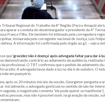
o Tribunal Regional do Trabalho da 8ª Região (Pará e Amapá) abri
para apurar a conduta do desembargador e presidente da 4ª Turm
usa Franco Filho. Ele também foi intimado pela corregedora regio
plinar, instaurada pelo corregedor nacional de Justiça, Luis Felip
 defesa. A informação foi confirmada pelo órgão ao g1
– veja a no
isse que
‘gravidez não é doença’ após advogada faltar para dar à lu
se demonstrando contrário ao adiamento da audiência, realizada n
va da profissional. O TRT confirmou que o pedido de adiamento da 
foi aceito. A advogada havia dado à luz no dia 6 de outubro. O be
 a mãe em puerpério.
, após os 20 minutos iniciais da sessão, Georgenor pergunta a 
ar. Inicialmente, o advogado gesticula no sentido de não ter intere
m seguida, o magistrado comenta “ele pode querer se manifestar [
utras pessoas, mas não é possível ouvir, na gravação da sessão, so
 comentaram.