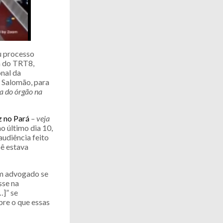
u processo
a do TRT8,
nal da
e Salomão, para
ta do órgão na
z no Pará
– veja
o último dia 10,
audiência feito
bê estava
um advogado se
sse na
…]” se
bre o que essas