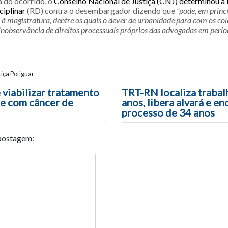
 do ocorrido, o
Conselho Nacional de Justiça (CNJ) determinou a 
ciplinar
(RD) contra o desembargador dizendo que
“pode, em princí
 à magistratura, dentre os quais o dever de urbanidade para com os cole
inobservância de direitos processuais próprios das advogadas em períod
iça Potiguar
ão entre posts
 viabilizar tratamento
TRT-RN localiza trabal
te com câncer de
anos, libera alvará e en
processo de 34 anos
postagem: