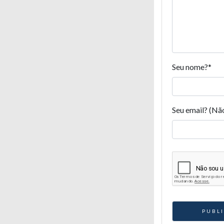
Seu nome?
*
Seu email? (Nã