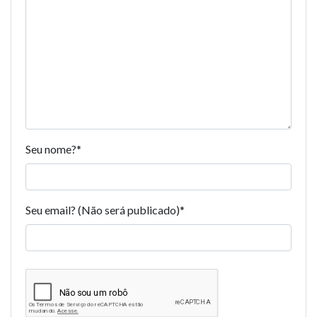
Seu nome?
*
Seu email? (Não será publicado)
*