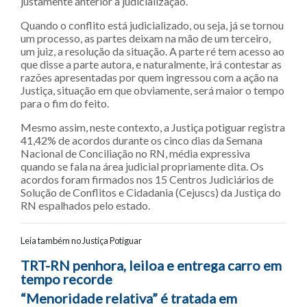
justamente anterior à judicialização.
Quando o conflito está judicializado, ou seja, já se tornou
um processo, as partes deixam na mão de um terceiro,
um juiz, a resolução da situação. A parte ré tem acesso ao
que disse a parte autora, e naturalmente, irá contestar as
razões apresentadas por quem ingressou com a ação na
Justiça, situação em que obviamente, será maior o tempo
para o fim do feito.
Mesmo assim, neste contexto, a Justiça potiguar registra
41,42% de acordos durante os cinco dias da Semana
Nacional de Conciliação no RN, média expressiva
quando se fala na área judicial propriamente dita. Os
acordos foram firmados nos 15 Centros Judiciários de
Solução de Conflitos e Cidadania (Cejuscs) da Justiça do
RN espalhados pelo estado.
Leia também no Justiça Potiguar
Navegação entre posts
TRT-RN penhora, leiloa e entrega carro em
tempo recorde
“Menoridade relativa” é tratada em