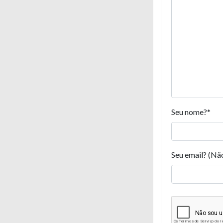
Seu nome?
*
Seu email? (Nã