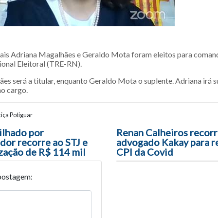
orais Adriana Magalhães e Geraldo Mota foram eleitos para coman
ional Eleitoral (TRE-RN).
s será a titular, enquanto Geraldo Mota o suplente. Adriana irá su
no cargo.
iça Potiguar
ão entre posts
lhado por
Renan Calheiros recorr
or recorre ao STJ e
advogado Kakay para re
zação de R$ 114 mil
CPI da Covid
postagem: