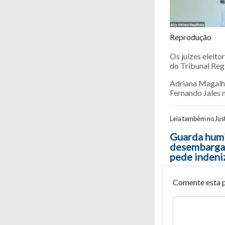
Reprodução
Os juízes eleit
do Tribunal Reg
Adriana Magalhãe
Fernando Jales 
Leia também no Just
Navegaç
Guarda humi
desembargad
pede indeni
Comente esta 