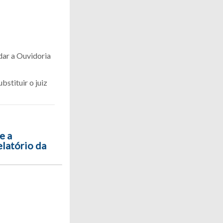
dar a Ouvidoria
bstituir o juiz
e a
latório da