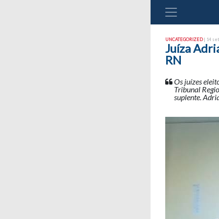
UNCATEGORIZED
| 14 se
Juíza Adr
RN
Os juízes ele
Tribunal Regio
suplente. Adria