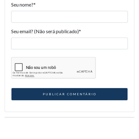
Seu nome?
*
Seu email? (Não será publicado)
*