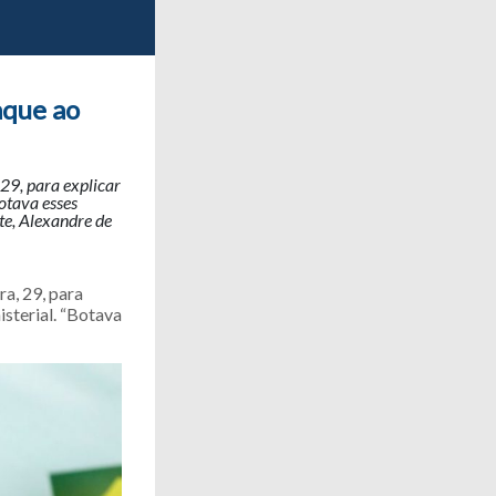
aque ao
29, para explicar
otava esses
te, Alexandre de
a, 29, para
sterial. “Botava