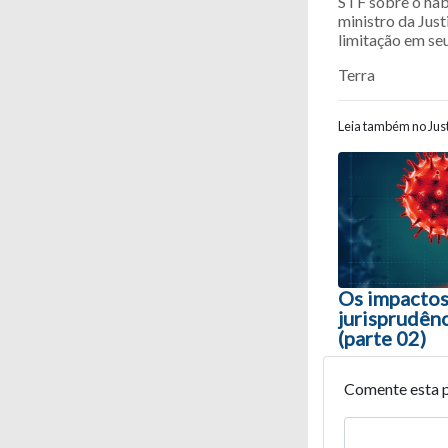
STF sobre o hab
ministro da Jus
limitação em se
Terra
Leia também no Just
Navegaç
Os impacto
jurisprudênc
(parte 02)
Comente esta 