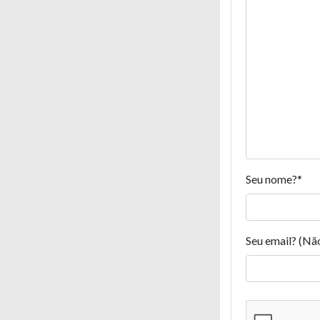
Seu nome?
*
Seu email? (Nã