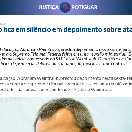
20:10
 fica em silêncio em depoimento sobre at
 Educação, Abraham Weintraub, prestou depoimento nesta sexta-feira, 
ntra o Supremo Tribunal Federal feitas em uma reunião ministerial. “B
dos na cadeia, começando no STF”, disse Weintraub. O ministro da Cor
dícios de prática de delitos como difamação, injúria e crime contra a
ducação, Abraham Weintraub, prestou depoimento nesta sexta-feir
ações contra o Supremo Tribunal Federal feitas em uma reunião mini
s todos na cadeia, começando no STF”, disse Weintraub.