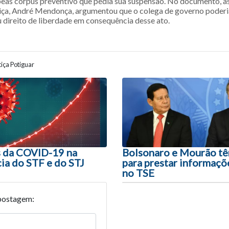
eas corpus preventivo que pedia sua suspensão. No documento, a
tiça, André Mendonça, argumentou que o colega de governo poderi
u direito de liberdade em consequência desse ato.
iça Potiguar
ão entre posts
s da COVID-19 na
Bolsonaro e Mourão têm
ia do STF e do STJ
para prestar informaçõ
no TSE
postagem: