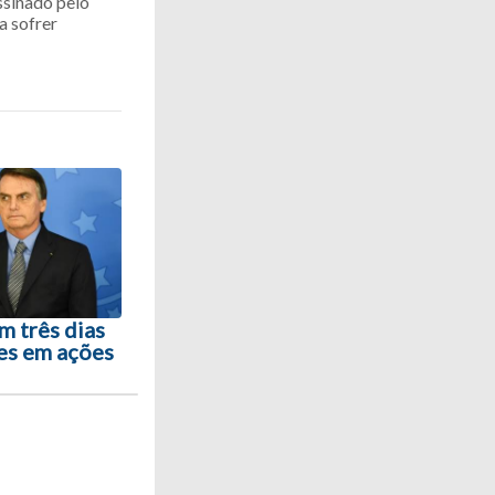
ssinado pelo
a sofrer
 três dias
es em ações