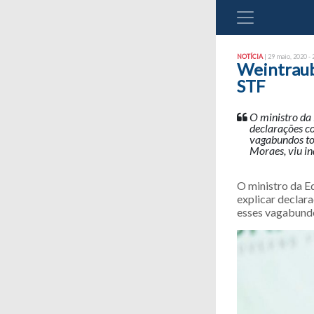
NOTÍCIA
| 29 maio, 2020 - 
Weintraub
STF
O ministro da
declarações co
vagabundos to
Moraes, viu in
O ministro da E
explicar declar
esses vagabundo