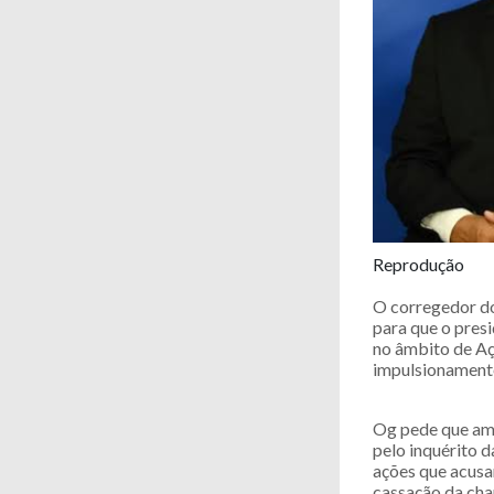
Reprodução
O corregedor do 
para que o pres
no âmbito de Açõ
impulsionamento
Og pede que am
pelo inquérito 
ações que acusa
cassação da cha