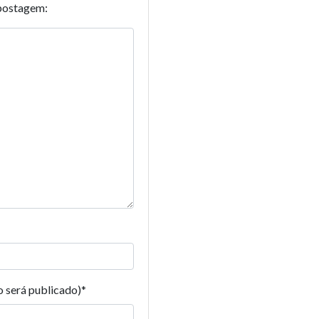
postagem:
o será publicado)
*