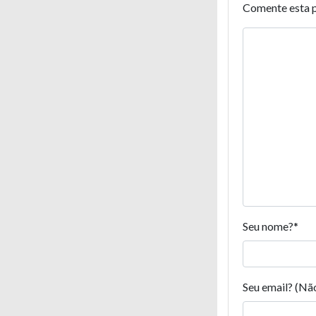
Comente esta 
Seu nome?
*
Seu email? (Nã