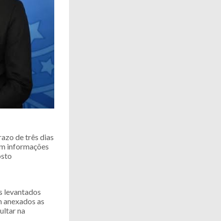
razo de três dias
em informações
osto
s levantados
m anexados as
ultar na