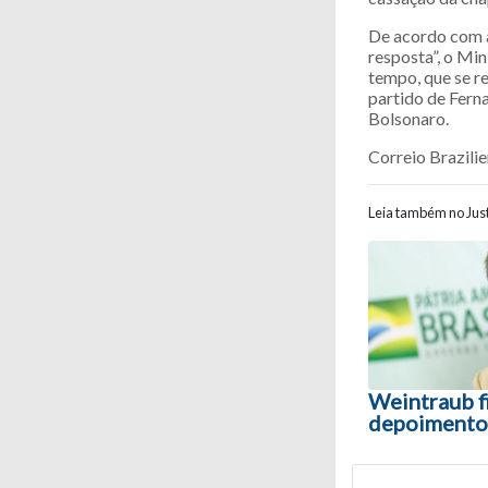
De acordo com a 
resposta”, o Min
tempo, que se re
partido de Fern
Bolsonaro.
Correio Brazili
Leia também no Just
Navegaç
Weintraub f
depoimento 