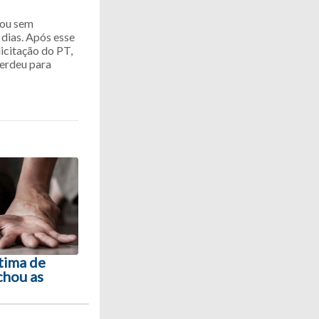
 ou sem
 dias. Após esse
licitação do PT,
perdeu para
ítima de
chou as