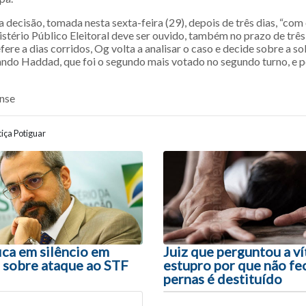
decisão, tomada nesta sexta-feira (29), depois de três dias, “com
istério Público Eleitoral deve ser ouvido, também no prazo de três
fere a dias corridos, Og volta a analisar o caso e decide sobre a so
ando Haddad, que foi o segundo mais votado no segundo turno, e 
ense
iça Potiguar
ão entre posts
ica em silêncio em
Juiz que perguntou a v
sobre ataque ao STF
estupro por que não fe
pernas é destituído