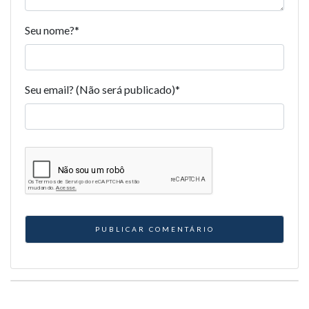
Seu nome?
*
Seu email? (Não será publicado)
*