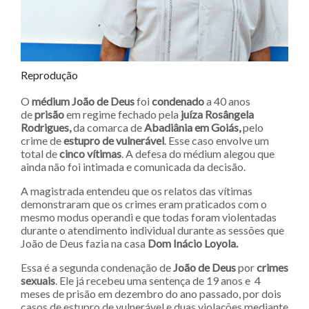
Reprodução
O
médium João de Deus
foi
condenado
a 40 anos
de
prisão
em regime fechado pela
juíza Rosângela
Rodrigues,
da comarca de
Abadiânia em Goiás,
pelo
crime de
estupro de vulnerável
. Esse caso envolve um
total de
cinco vítimas
. A defesa do médium alegou que
ainda não foi intimada e comunicada da decisão.
A magistrada entendeu que os relatos das vítimas
demonstraram que os crimes eram praticados com o
mesmo modus operandi e que todas foram violentadas
durante o atendimento individual durante as sessões que
João de Deus fazia na casa
Dom Inácio Loyola.
Essa é a segunda condenação de
João de Deus
por
crimes
sexuais
. Ele já recebeu uma sentença de 19 anos e 4
meses de prisão em dezembro do ano passado, por dois
casos de estupro de vulnerável e duas violações mediante