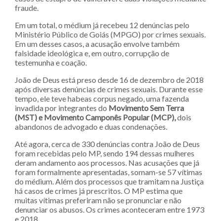
fraude.
Em um total, o médium já recebeu 12 denúncias pelo
Ministério Público de Goiás (MPGO) por crimes sexuais.
Em um desses casos, a acusação envolve também
falsidade ideológica e, em outro, corrupção de
testemunha e coação.
João de Deus está preso desde 16 de dezembro de 2018
após diversas denúncias de crimes sexuais. Durante esse
tempo, ele teve habeas corpus negado, uma fazenda
invadida por integrantes do
Movimento Sem Terra
(MST) e Movimento Camponês Popular (MCP),
dois
abandonos de advogado e duas condenações.
Até agora, cerca de 330 denúncias contra João de Deus
foram recebidas pelo MP, sendo 194 dessas mulheres
deram andamento aos processos. Nas acusações que já
foram formalmente apresentadas, somam-se 57 vítimas
do médium. Além dos processos que tramitam na Justiça
há casos de crimes já prescritos. O MP estima que
muitas vítimas preferiram não se pronunciar e não
denunciar os abusos. Os crimes aconteceram entre 1973
e 2018.