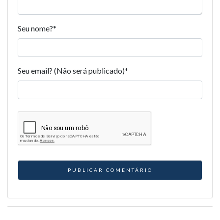
Seu nome?
*
Seu email? (Não será publicado)
*