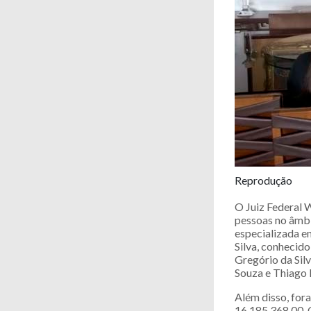
Reprodução
O Juiz Federal W
pessoas no âmbi
especializada e
Silva, conhecido
Gregório da Sil
Souza e Thiago 
Além disso, for
16.185.368,00. 