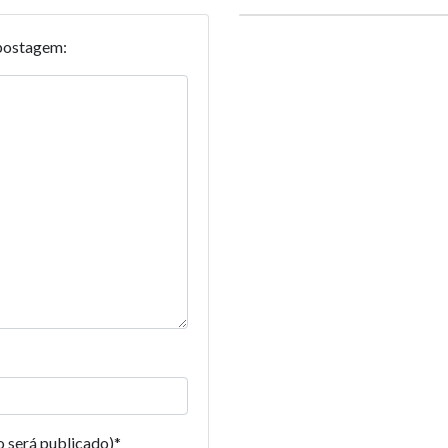
postagem:
o será publicado)
*