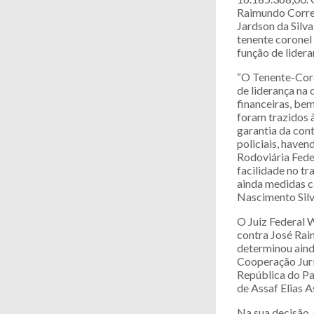
Raimundo Correi
Jardson da Silv
tenente coronel
função de lidera
“O Tenente-Cor
de liderança na
financeiras, b
foram trazidos
garantia da con
policiais, haven
Rodoviária Fede
facilidade no tr
ainda medidas c
Nascimento Silv
O Juiz Federal W
contra José Rai
determinou aind
Cooperação Juríd
República do Pa
de Assaf Elias A
Na sua decisão,