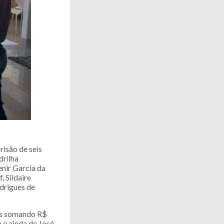
risão de seis
drilha
nir Garcia da
, Sildaire
odrigues de
res somando R$
 e ainda de José