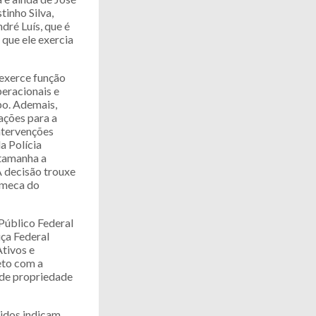
inho Silva,
dré Luís, que é
 que ele exercia
xerce função
peracionais e
po. Ademais,
ções para a
ntervenções
a Polícia
 tamanha a
A decisão trouxe
Rameca do
 Público Federal
ça Federal
tivos e
reto com a
 de propriedade
hidos indicam