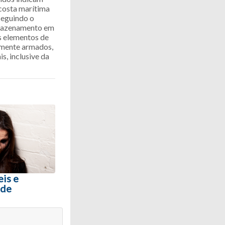
 costa marítima
seguindo o
armazenamento em
s elementos de
almente armados,
s, inclusive da
eis e
 de