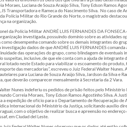
a Moraes, Luciana de Souza Araújo Silva, Tony Edson Ramos Agost
a, JS Transportadora e Rameca do Nascimento Silva. No caso de An
 da Polícia Militar do Rio Grande do Norte, o magistrado destacou
nça na organização.
onel da Polícia Militar ANDRÉ LUIS FERNANDES DA FONSECA e
 organização investigada, possuindo domínio sobre as atividades o
em como desempenha comando sobre os demais integrantes do gru
 à investigação dados de que ANDRÉ LUIS FERNANDES comanda a
tinuidade das operações do grupo, como blindagem de eventuais i
do suspeitas, inclusive, de que ele conta com a ajuda de integrante d
ral lotado neste Estado para viabilizar o escoamento do produto,
ansporte das mercadorias”, escreveu o Juiz Federal Walter Nunes. 
autelares para Luciana de Souza Araújo Silva, Jardson da Silva e 
a, que deverão comparecer mensalmente à Secretaria da 2 Vara.
alter Nunes indeferiu os pedidos de prisão feitos pelo Ministério
mundo Correia Moraes, Tony Edson Ramos Agostinho Silva. A Justi
a a expedição de ofício para o Departamento de Recuperação de A
ica Internacional do Ministério da Justiça, solicitando auxílio di
raguai, com o objetivo de realizar busca e apreensão no endereço
ssaf, em Ciudad del Leste.
 o Juiz Federal Walter Nunes observou que os dados até então col