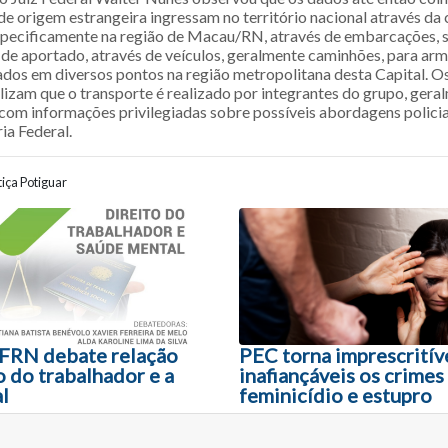
de origem estrangeira ingressam no território nacional através da
specificamente na região de Macau/RN, através de embarcações, 
 de aportado, através de veículos, geralmente caminhões, para 
zados em diversos pontos na região metropolitana desta Capital. O
alizam que o transporte é realizado por integrantes do grupo, ger
com informações privilegiadas sobre possíveis abordagens policiai
ia Federal.
iça Potiguar
ão entre posts
FRN debate relação
PEC torna imprescritív
o do trabalhador e a
inafiançáveis os crimes
l
feminicídio e estupro