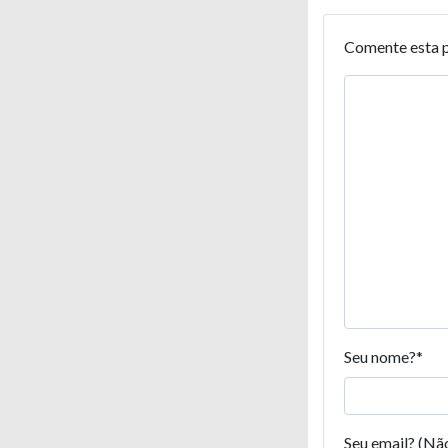
Comente esta 
Seu nome?
*
Seu email? (Nã