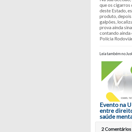
que os cigarros 
deste Estado, e
produto, depois
galpões, locali
prova ainda sin
contando ainda 
Polícia Rodoviár
Leia também no Just
Navegaç
Evento na U
entre direit
saúde menta
2 Comentários