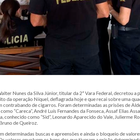
alter Nunes da Silva Júnior, titular da 2ª Vara Federal, decretou a p
to da operação Níquel, deflagrada hoje e que recai sobre uma qua
m contrabando de cigarros. Foram determinadas as prisões de Alde
 como “Careca”, André Luís Fernandes da Fonseca, Assaf Elias Assaf
va, conhecido como “Sid”, Leonardo Aparecido do Vale, Julierme R
Bruno de Queiroz.
am determinadas buscas e apreensões e ainda o bloqueio de valo
Os valores envolvem os bens dos que tiveram a prisão determinada