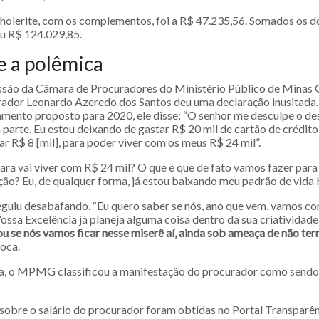
holerite, com os complementos, foi a R$ 47.235,56. Somados os d
u R$ 124.029,85.
 a polêmica
são da Câmara de Procuradores do Ministério Público de Minas 
rador Leonardo Azeredo dos Santos deu uma declaração inusitada
amento proposto para 2020, ele disse: “O senhor me desculpe o de
parte. Eu estou deixando de gastar R$ 20 mil de cartão de crédito
r R$ 8 [mil], para poder viver com os meus R$ 24 mil”.
ara vai viver com R$ 24 mil? O que é que de fato vamos fazer para
ão? Eu, de qualquer forma, já estou baixando meu padrão de vida
guiu desabafando. “Eu quero saber se nós, ano que vem, vamos co
Vossa Excelência já planeja alguma coisa dentro da sua criatividad
ou se nós vamos ficar nesse miserê aí, ainda sob ameaça de não t
poca.
a, o MPMG classificou a manifestação do procurador como sendo
sobre o salário do procurador foram obtidas no Portal Transparê