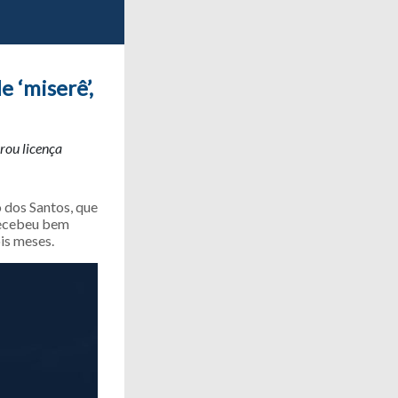
 ‘miserê’,
rou licença
 dos Santos, que
 recebeu bem
is meses.