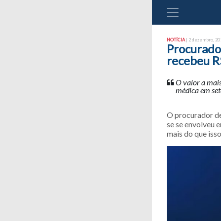
NOTÍCIA
| 2 dezembro, 201
Procurador
recebeu R
O valor a mais
médica em set
O procurador de
se se envolveu 
mais do que iss