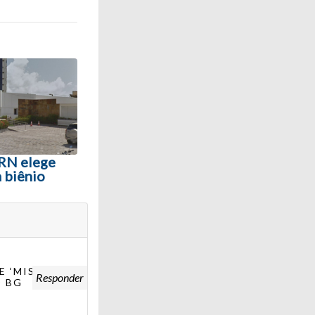
 RN elege
 biênio
 ‘MISERÊ’,
Responder
O BG