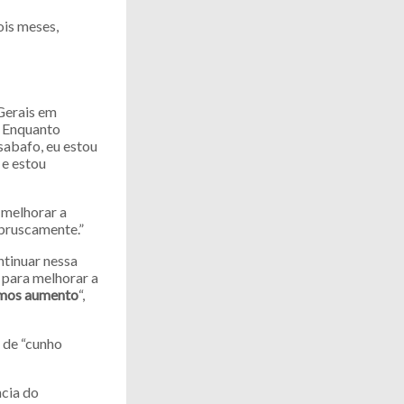
ois meses,
Gerais em
. Enquanto
sabafo, eu estou
 e estou
 melhorar a
 bruscamente.”
ntinuar nessa
e para melhorar a
ermos aumento
“,
 de “cunho
ncia do