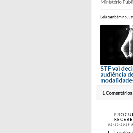
Ministério Públ
Leia também no Just
Navegaç
STF vai deci
audiência d
modalidades
1 Comentários
PROCUR
RECEBE
02/12/2019 À
[…] a polêmi