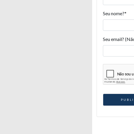
Seu nome?
*
Seu email? (Nã