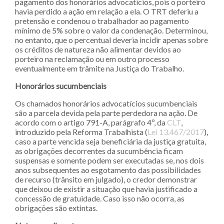
pagamento dos honorários advocatícios, pois o porteiro
havia perdido a ação em relação a ela. O TRT deferiu a
pretensão e condenou o trabalhador ao pagamento
mínimo de 5% sobre o valor da condenação. Determinou,
no entanto, que o percentual deveria incidir apenas sobre
os créditos de natureza não alimentar devidos ao
porteiro na reclamação ou em outro processo
eventualmente em trâmite na Justiça do Trabalho.
Honorários sucumbenciais
Os chamados honorários advocatícios sucumbenciais
são a parcela devida pela parte perdedora na ação. De
acordo com o artigo 791-A, parágrafo 4º, da
CLT
,
introduzido pela Reforma Trabalhista (
Lei 13.467/2017
),
caso a parte vencida seja beneficiária da justiça gratuita,
as obrigações decorrentes da sucumbência ficam
suspensas e somente podem ser executadas se, nos dois
anos subsequentes ao esgotamento das possibilidades
de recurso (trânsito em julgado), o credor demonstrar
que deixou de existir a situação que havia justificado a
concessão de gratuidade. Caso isso não ocorra, as
obrigações são extintas.