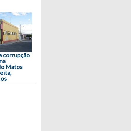
a corrupção
 na
 do Matos
eita,
ios