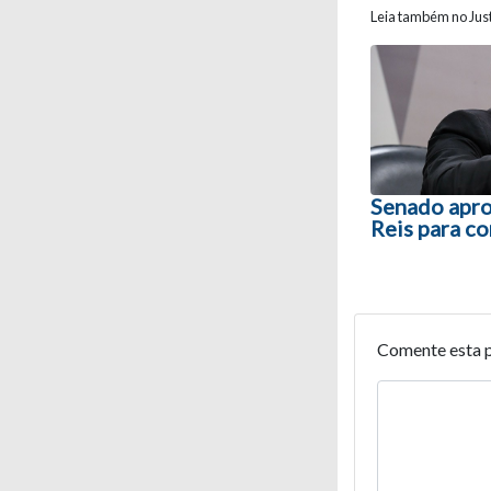
Leia também no Just
Navegaç
Senado apro
Reis para c
Comente esta 