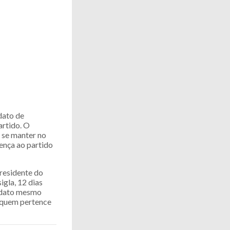
dato de
artido. O
a se manter no
ença ao partido
presidente do
igla, 12 dias
andato mesmo
a quem pertence