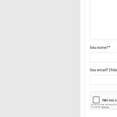
Seu nome?
*
Seu email? (Nã