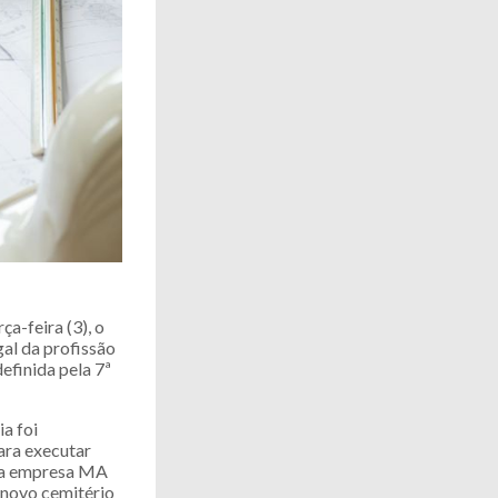
ça-feira (3), o
gal da profissão
efinida pela 7ª
a foi
ara executar
, a empresa MA
 novo cemitério