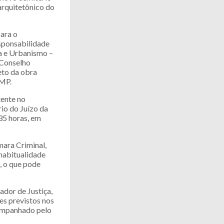
arquitetônico do
ara o
esponsabilidade
ra e Urbanismo –
 Conselho
eto da obra
 MP.
tente no
rio do Juízo da
35 horas, em
mara Criminal,
 habitualidade
, o que pode
ador de Justiça,
es previstos nos
companhado pelo