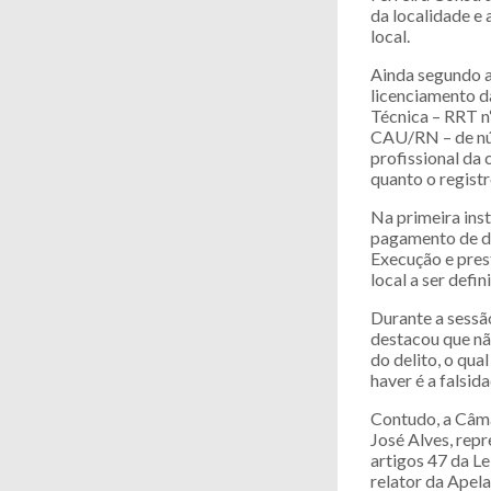
da localidade e
local.
Ainda segundo a
licenciamento d
Técnica – RRT n
CAU/RN – de nú
profissional da 
quanto o regist
Na primeira ins
pagamento de doi
Execução e pres
local a ser def
Durante a sessão
destacou que não
do delito, o qua
haver é a falsid
Contudo, a Câma
José Alves, rep
artigos 47 da L
relator da Apel