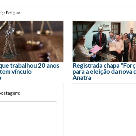
iça Potiguar
ão entre posts
ue trabalhou 20 anos
Registrada chapa “Forç
 tem vínculo
para a eleição da nova 
o
Anatra
postagem: