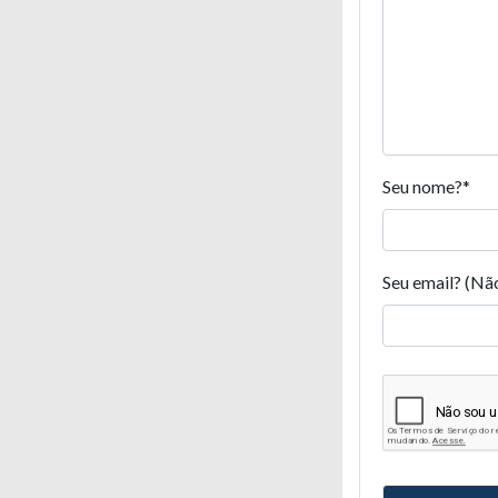
Seu nome?
*
Seu email? (Nã