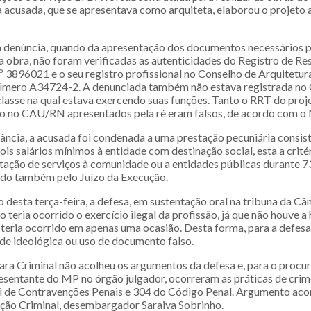
 a acusada, que se apresentava como arquiteta, elaborou o projeto 
 denúncia, quando da apresentação dos documentos necessários p
a obra, não foram verificadas as autenticidades do Registro de R
º 3896021 e o seu registro profissional no Conselho de Arquitetu
mero A34724-2. A denunciada também não estava registrada no
classe na qual estava exercendo suas funções. Tanto o RRT do proj
ro no CAU/RN apresentados pela ré eram falsos, de acordo com o
tância, a acusada foi condenada a uma prestação pecuniária consis
s salários mínimos à entidade com destinação social, esta a crité
tação de serviços à comunidade ou a entidades públicas durante 7
inido também pelo Juízo da Execução.
 desta terça-feira, a defesa, em sustentação oral na tribuna da Câ
 teria ocorrido o exercício ilegal da profissão, já que não houve a
l teria ocorrido em apenas uma ocasião. Desta forma, para a defesa
ade ideológica ou uso de documento falso.
ra Criminal não acolheu os argumentos da defesa e, para o procur
resentante do MP no órgão julgador, ocorreram as práticas de crim
ei de Contravenções Penais e 304 do Código Penal. Argumento a
ação Criminal, desembargador Saraiva Sobrinho.