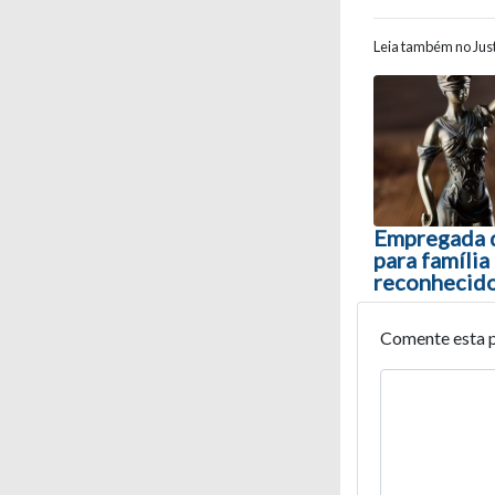
Leia também no Just
Navegaç
Empregada q
para família
reconhecid
Comente esta 