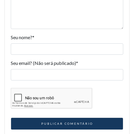
Seu nome?
*
Seu email? (Não será publicado)
*