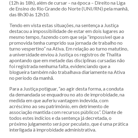
(12h às 18h), além de cursar – na época – Direito na Liga
de Ensino do Rio Grande do Norte (UNI/RN) pela manhã,
das 8h30 às 12h10.
Tendo em vista estas situações, na sentença a Justiça
destacou a impossibilidade de estar em dois lugares ao
mesmo tempo, fazendo com que seja “impossível que a
promovida tenha cumprido sua jornada de trabalho no
turno vespertino” na Ativa. Em relação ao turno matutino,
a universidade enviou à Justiça os registros de Thalita
apontando que em metade das disciplinas cursadas não
foi registrada nenhuma falta, evidenciando que a
blogueira também não trabalhava diariamente na Ativa
no período da manhã.
Para a Justiça potiguar, “ao agir desta forma, a conduta
da demandada se enquadrou no ato de improbidade, na
medida em que auferiu vantagem indevida, com
acréscimo ao seu patrimônio, em detrimento de
associação mantida com recursos públicos”. Diante de
todos estes indícios e da sentença já decretada, o
próximo julgamento será por peculato, que é uma prática
interligada à improbidade administrativa.