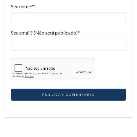
Seu nome?
*
Seu email? (Não será publicado)
*