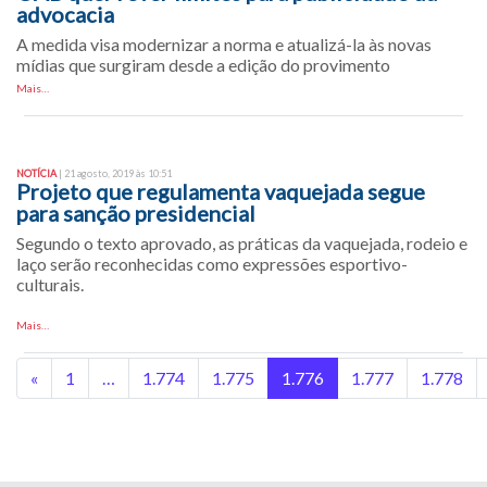
advocacia
A medida visa modernizar a norma e atualizá-la às novas
mídias que surgiram desde a edição do provimento
Mais…
NOTÍCIA
| 21 agosto, 2019 às 10:51
Projeto que regulamenta vaquejada segue
para sanção presidencial
Segundo o texto aprovado, as práticas da vaquejada, rodeio e
laço serão reconhecidas como expressões esportivo-
culturais.
Mais…
«
1
…
1.774
1.775
1.776
1.777
1.778