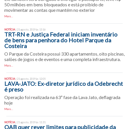
50 milhões em bens bloqueados e está proibido de
movimentar as contas que mantém no exterior
Mais…
NOTÍCIA
| 21 agosto, 2019 às 13:16
TRT-RN e Justiça Federal iniciam inventário
de bens para penhora do Hotel Parque da
Costeira
O Parque da Costeira possui 330 apartamentos, oito piscinas,
salões de jogos e de eventos e uma completa infraestrutura.
Mais…
NOTÍCIA
| 21 agosto, 2019 às 12:05
LAVA-JATO: Ex-diretor jurídico da Odebrecht
é preso
Operação foi realizada na 63ª fase da Lava Jato, deflagrada
hoje
Mais…
NOTÍCIA
| 21 agosto, 2019 às 11:31
OAB quer rever limites para publicidade da