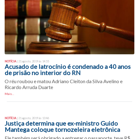
NOTÍCIA
| 21 agosto, 2019 às 14:55
Acusado de latrocínio é condenado a 40 anos
de prisão no interior do RN
O réu roubou e matou Adriano Cleiton da Silva Avelino e
Ricardo Arruda Duarte
Mais…
NOTÍCIA
| 21 agosto, 2019 às 13:46
Justiça determina que ex-ministro Guido
Mantega coloque tornozeleira eletrônica
Ele também será obrigado a entregar o passaporte, teve R$