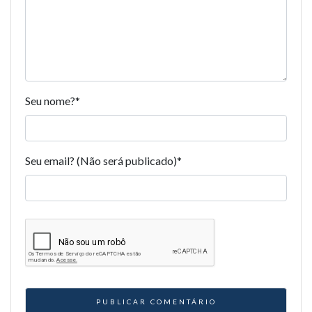
Seu nome?
*
Seu email? (Não será publicado)
*