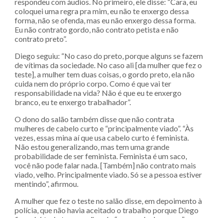
respondeu com áudios. No primeiro, ele disse: “Cara, eu
coloquei uma regra pra mim, eu não te enxergo dessa
forma, não se ofenda, mas eu não enxergo dessa forma.
Eu não contrato gordo, não contrato petista e não
contrato preto”.
Diego seguiu: “No caso do preto, porque alguns se fazem
de vítimas da sociedade. No caso ali [da mulher que fez o
teste], a mulher tem duas coisas, o gordo preto, ela não
cuida nem do próprio corpo. Como é que vai ter
responsabilidade na vida? Não é que eu te enxergo
branco, eu te enxergo trabalhador”.
O dono do salão também disse que não contrata
mulheres de cabelo curto e “principalmente viado”. “Às
vezes, essas mina aí que usa cabelo curto é feminista.
Não estou generalizando, mas tem uma grande
probabilidade de ser feminista. Feminista é um saco,
você não pode falar nada. [Também] não contrato mais
viado, velho. Principalmente viado. Só se a pessoa estiver
mentindo”, afirmou.
A mulher que fez o teste no salão disse, em depoimento à
polícia, que não havia aceitado o trabalho porque Diego