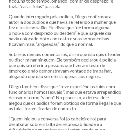
ficou, há todo tempo, olhando “com ar de desprezo” e
fazia “caras feias” para ela.
Quando interrogado pela polícia, Diego confirmou a
autoria dos áudios e que havia se referido à mulher que
fez o teste no salão. Ele disse que “de forma alguma
olhou-a com desprezo ou desdém” e que naquele dia
havia colocado botox no rosto e suas sobrancelhas
ficavam mais “arqueadas” do que o normal.
Sobre os demais comentários, disse que não quis ofender
ou discriminar ninguém. Ele também declarou à polícia
que quis se referir a pessoas que fizeram teste de
emprego e não demonstravam vontade de trabalhar,
alegando que não se referia apenas aos negros.
Diego também disse que “teve experiências ruins com
funcionários homossexuais ”, mas que estava arrependido
de usar o termo “viado”. No processo, a defesa dele
alegou que os áudios foram obtidos de forma ilegal e que
as falas foram tiradas de contexto.
“Quem iniciou a conversa foi [o cabeleireiro] para
desabafar sobre a falta de responsabilidade e a
dificuldade de encontrar assistentes, sendo que a