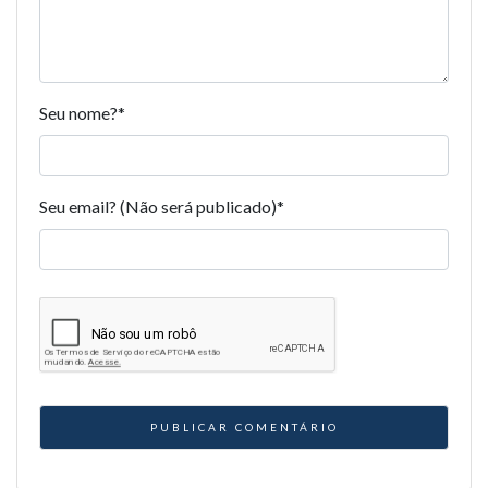
Seu nome?
*
Seu email? (Não será publicado)
*