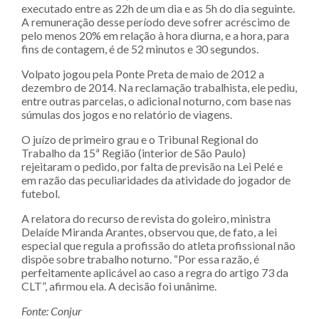
executado entre as 22h de um dia e as 5h do dia seguinte.
A remuneração desse período deve sofrer acréscimo de
pelo menos 20% em relação à hora diurna, e a hora, para
fins de contagem, é de 52 minutos e 30 segundos.
Volpato jogou pela Ponte Preta de maio de 2012 a
dezembro de 2014. Na reclamação trabalhista, ele pediu,
entre outras parcelas, o adicional noturno, com base nas
súmulas dos jogos e no relatório de viagens.
O juízo de primeiro grau e o Tribunal Regional do
Trabalho da 15ª Região (interior de São Paulo)
rejeitaram o pedido, por falta de previsão na Lei Pelé e
em razão das peculiaridades da atividade do jogador de
futebol.
A relatora do recurso de revista do goleiro, ministra
Delaíde Miranda Arantes, observou que, de fato, a lei
especial que regula a profissão do atleta profissional não
dispõe sobre trabalho noturno. “Por essa razão, é
perfeitamente aplicável ao caso a regra do artigo 73 da
CLT”, afirmou ela. A decisão foi unânime.
Fonte: Conjur