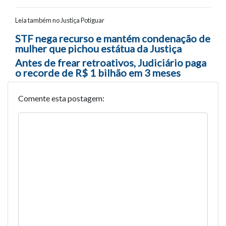
Leia também no Justiça Potiguar
Navegação entre posts
STF nega recurso e mantém condenação de
mulher que pichou estátua da Justiça
Antes de frear retroativos, Judiciário paga
o recorde de R$ 1 bilhão em 3 meses
Comente esta postagem: