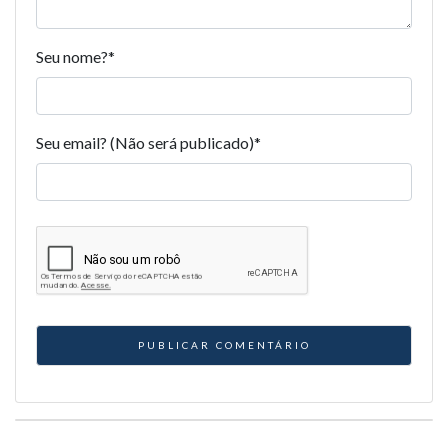
Seu nome?
*
Seu email? (Não será publicado)
*