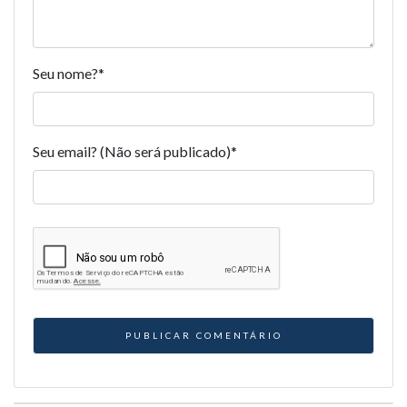
Seu nome?
*
Seu email? (Não será publicado)
*