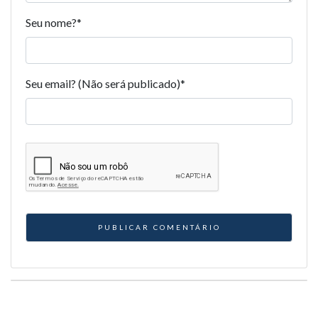
Seu nome?
*
Seu email? (Não será publicado)
*