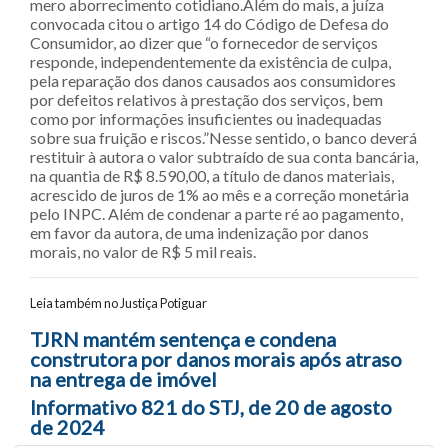
mero aborrecimento cotidiano.Além do mais, a juíza
convocada citou o artigo 14 do Código de Defesa do
Consumidor, ao dizer que “o fornecedor de serviços
responde, independentemente da existência de culpa,
pela reparação dos danos causados aos consumidores
por defeitos relativos à prestação dos serviços, bem
como por informações insuficientes ou inadequadas
sobre sua fruição e riscos.”Nesse sentido, o banco deverá
restituir à autora o valor subtraído de sua conta bancária,
na quantia de R$ 8.590,00, a título de danos materiais,
acrescido de juros de 1% ao mês e a correção monetária
pelo INPC. Além de condenar a parte ré ao pagamento,
em favor da autora, de uma indenização por danos
morais, no valor de R$ 5 mil reais.
Leia também no Justiça Potiguar
Navegação entre posts
TJRN mantém sentença e condena
construtora por danos morais após atraso
na entrega de imóvel
Informativo 821 do STJ, de 20 de agosto
de 2024