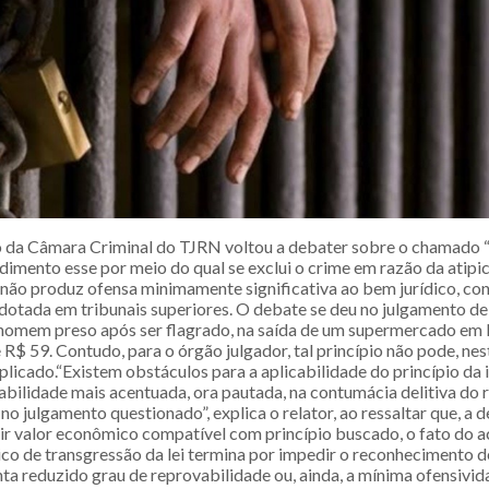
 da Câmara Criminal do TJRN voltou a debater sobre o chamado “
dimento esse por meio do qual se exclui o crime em razão da atipi
 não produz ofensa minimamente significativa ao bem jurídico, co
adotada em tribunais superiores. O debate se deu no julgamento de
homem preso após ser flagrado, na saída de um supermercado em
e R$ 59. Contudo, para o órgão julgador, tal princípio não pode, ne
aplicado.“Existem obstáculos para a aplicabilidade do princípio da i
abilidade mais acentuada, ora pautada, na contumácia delitiva do 
o julgamento questionado”, explica o relator, ao ressaltar que, a 
ir valor econômico compatível com princípio buscado, o fato do 
rico de transgressão da lei termina por impedir o reconhecimento 
ta reduzido grau de reprovabilidade ou, ainda, a mínima ofensivid