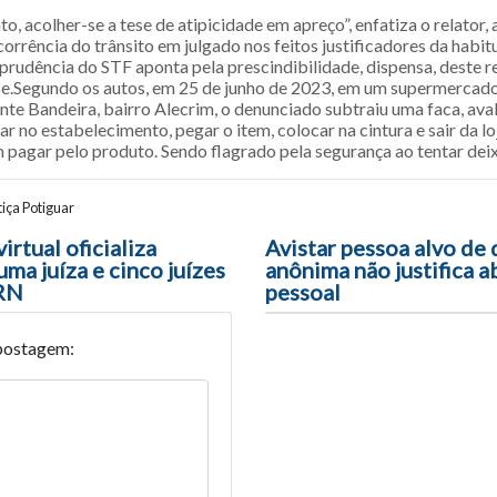
to, acolher-se a tese de atipicidade em apreço”, enfatiza o relator, 
orrência do trânsito em julgado nos feitos justificadores da habit
isprudência do STF aponta pela prescindibilidade, dispensa, deste r
se.Segundo os autos, em 25 de junho de 2023, em um supermercado
nte Bandeira, bairro Alecrim, o denunciado subtraiu uma faca, av
ar no estabelecimento, pegar o item, colocar na cintura e sair da l
 pagar pelo produto. Sendo flagrado pela segurança ao tentar deixa
iça Potiguar
ão entre posts
irtual oficializa
Avistar pessoa alvo de
ma juíza e cinco juízes
anônima não justifica 
-RN
pessoal
postagem: