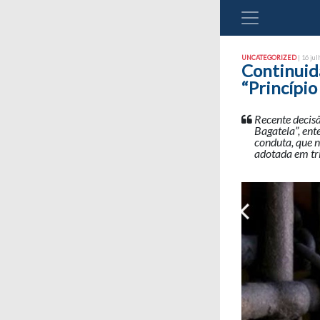
UNCATEGORIZED
| 16 jul
Continuida
“Princípio
Recente decis
Bagatela”, ent
conduta, que n
adotada em tri