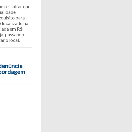
ao ressaltar que,
ualidade
equisito para
 localizado na
aliada em R$
oja, passando
r o local.
 denúncia
abordagem