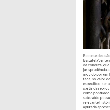
Recente decisão
Bagatela”, enten
da conduta, que
jurisprudência 
movido por um 
faca, no valor d
específico, ser 
partir da reprov
como pontuado n
subtraído possu
relevante histó
apurada apresen