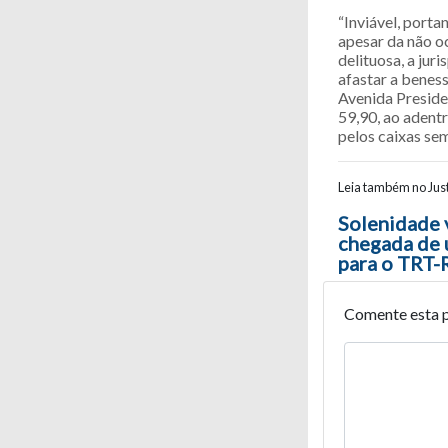
“Inviável, portan
apesar da não oc
delituosa, a jur
afastar a benes
Avenida Preside
59,90, ao adentr
pelos caixas sem
Leia também no Just
Navegaç
Solenidade v
chegada de u
para o TRT
Comente esta 