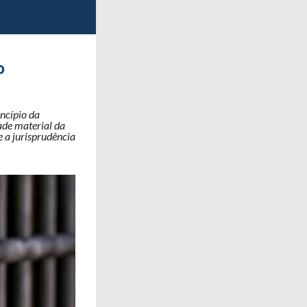
o
ncípio da
ade material da
 a jurisprudência