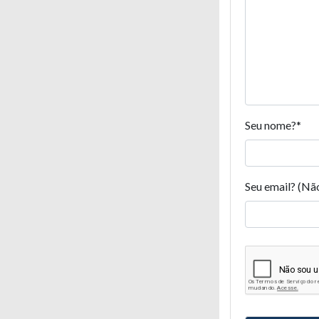
Seu nome?
*
Seu email? (Nã