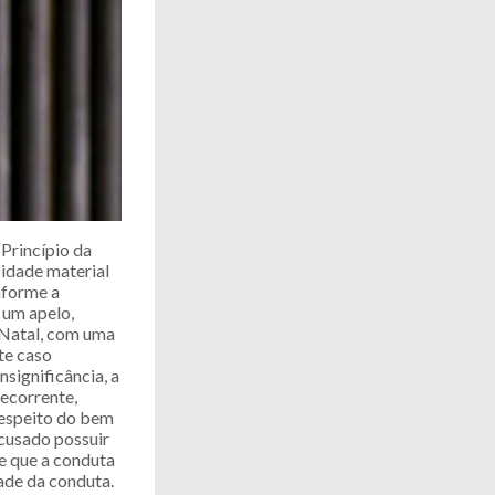
Princípio da
cidade material
nforme a
 um apelo,
 Natal, com uma
ste caso
nsignificância, a
recorrente,
despeito do bem
acusado possuir
de que a conduta
ade da conduta.