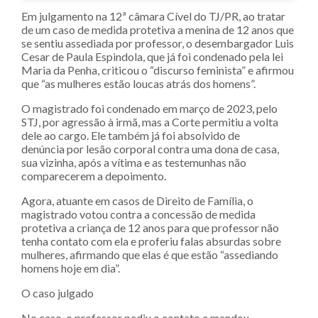
Em julgamento na 12ª câmara Cível do TJ/PR, ao tratar
de um caso de medida protetiva a menina de 12 anos que
se sentiu assediada por professor, o desembargador Luis
Cesar de Paula Espindola, que já foi condenado pela lei
Maria da Penha, criticou o “discurso feminista” e afirmou
que “as mulheres estão loucas atrás dos homens”.
O magistrado foi condenado em março de 2023, pelo
STJ, por agressão à irmã, mas a Corte permitiu a volta
dele ao cargo. Ele também já foi absolvido de
denúncia por lesão corporal contra uma dona de casa,
sua vizinha, após a vítima e as testemunhas não
comparecerem a depoimento.
Agora, atuante em casos de Direito de Família, o
magistrado votou contra a concessão de medida
protetiva a criança de 12 anos para que professor não
tenha contato com ela e proferiu falas absurdas sobre
mulheres, afirmando que elas é que estão “assediando
homens hoje em dia”.
O caso julgado
No caso, o professor pediu o contato e mandou