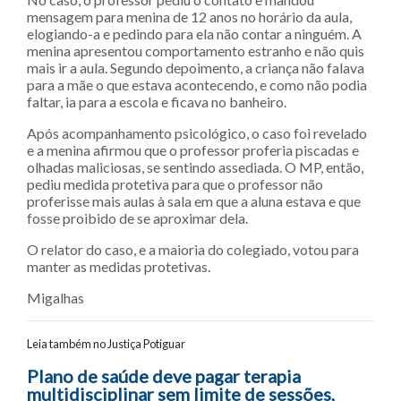
mensagem para menina de 12 anos no horário da aula,
elogiando-a e pedindo para ela não contar a ninguém. A
menina apresentou comportamento estranho e não quis
mais ir a aula. Segundo depoimento, a criança não falava
para a mãe o que estava acontecendo, e como não podia
faltar, ia para a escola e ficava no banheiro.
Após acompanhamento psicológico, o caso foi revelado
e a menina afirmou que o professor proferia piscadas e
olhadas maliciosas, se sentindo assediada. O MP, então,
pediu medida protetiva para que o professor não
proferisse mais aulas à sala em que a aluna estava e que
fosse proibido de se aproximar dela.
O relator do caso, e a maioria do colegiado, votou para
manter as medidas protetivas.
Migalhas
Leia também no Justiça Potiguar
Navegação entre posts
Plano de saúde deve pagar terapia
multidisciplinar sem limite de sessões,