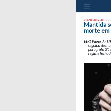
UNCATEGORIZED
| 22 jun
Mantida s
morte em
O Pleno do TJ
seguido de mor
parágrafo 3º, 
regime fechad