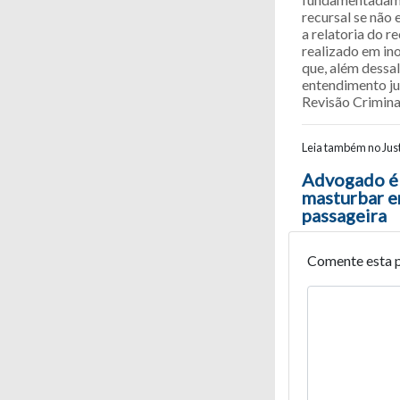
recursal se não
a relatoria do 
realizado em in
que, além dessal
entendimento ju
Revisão Crimina
Leia também no Just
Navegaç
Advogado é 
masturbar e
passageira
Comente esta 