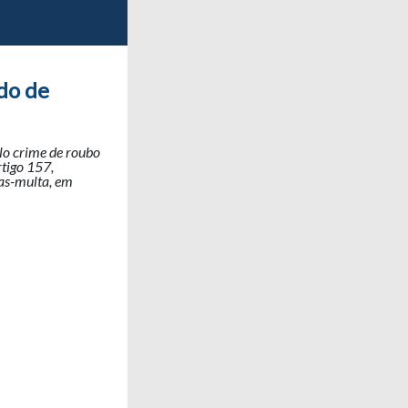
do de
lo crime de roubo
rtigo 157,
ias-multa, em