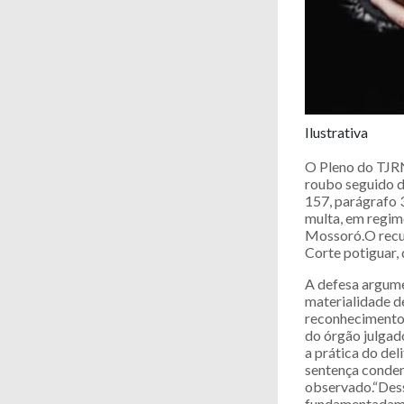
Ilustrativa
O Pleno do TJRN
roubo seguido de
157, parágrafo 3
multa, em regim
Mossoró.O recur
Corte potiguar, 
A defesa argume
materialidade de
reconhecimento 
do órgão julgad
a prática do de
sentença conden
observado.“Dess
fundamentadamen