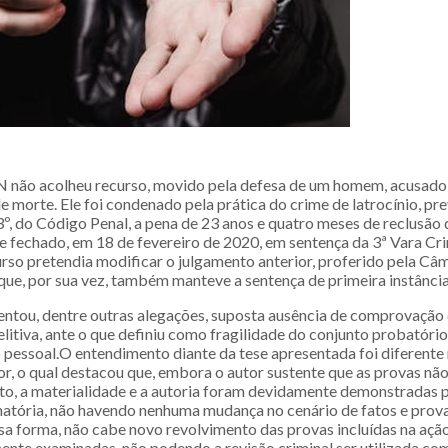
 não acolheu recurso, movido pela defesa de um homem, acusado 
 morte. Ele foi condenado pela prática do crime de latrocínio, pre
º, do Código Penal, a pena de 23 anos e quatro meses de reclusão 
e fechado, em 18 de fevereiro de 2020, em sentença da 3ª Vara Cri
so pretendia modificar o julgamento anterior, proferido pela Câ
que, por sua vez, também manteve a sentença de primeira instância
ntou, dentre outras alegações, suposta ausência de comprovação 
litiva, ante o que definiu como fragilidade do conjunto probatório
pessoal.O entendimento diante da tese apresentada foi diferente
or, o qual destacou que, embora o autor sustente que as provas n
lito, a materialidade e a autoria foram devidamente demonstradas 
atória, não havendo nenhuma mudança no cenário de fatos e prova
a forma, não cabe novo revolvimento das provas incluídas na ação 
te examinadas, não podendo a revisão criminal ser utilizada c