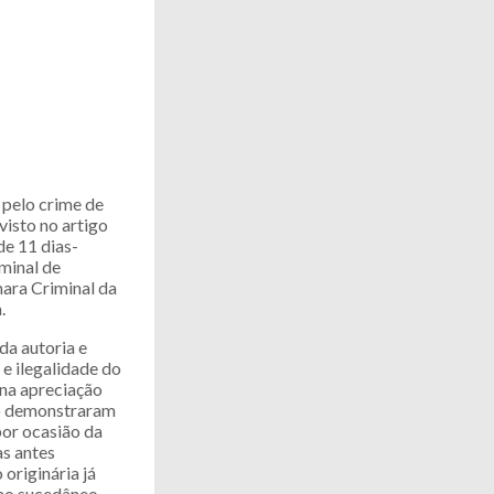
pelo crime de
visto no artigo
de 11 dias-
minal de
mara Criminal da
.
da autoria e
 e ilegalidade do
 na apreciação
ão demonstraram
por ocasião da
s antes
originária já
omo sucedâneo