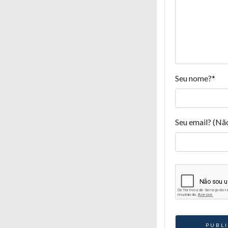
Seu nome?
*
Seu email? (Nã