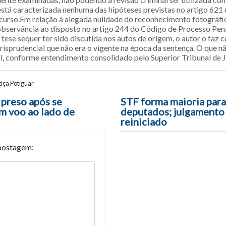
 está caracterizada nenhuma das hipóteses previstas no artigo 621 
recurso.Em relação à alegada nulidade do reconhecimento fotográfic
observância ao disposto no artigo 244 do Código de Processo Pena
 tese sequer ter sido discutida nos autos de origem, o autor o faz
risprudencial que não era o vigente na época da sentença. O que n
l, conforme entendimento consolidado pelo Superior Tribunal de J
iça Potiguar
ão entre posts
preso após se
STF forma maioria para
m voo ao lado de
deputados; julgamento
reiniciado
postagem: