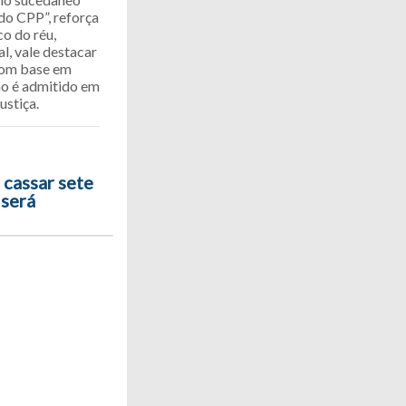
do CPP”, reforça
o do réu,
l, vale destacar
 com base em
ão é admitido em
ustiça.
 cassar sete
 será