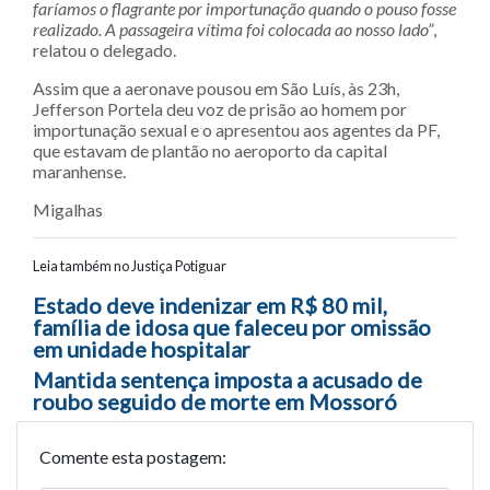
faríamos o flagrante por importunação quando o pouso fosse
realizado. A passageira vítima foi colocada ao nosso lado”
,
relatou o delegado.
Assim que a aeronave pousou em São Luís, às 23h,
Jefferson Portela deu voz de prisão ao homem por
importunação sexual e o apresentou aos agentes da PF,
que estavam de plantão no aeroporto da capital
maranhense.
Migalhas
Leia também no Justiça Potiguar
Navegação entre posts
Estado deve indenizar em R$ 80 mil,
família de idosa que faleceu por omissão
em unidade hospitalar
Mantida sentença imposta a acusado de
roubo seguido de morte em Mossoró
Comente esta postagem: