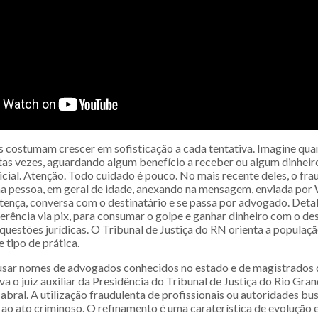
s costumam crescer em sofisticação a cada tentativa. Imagine qua
as vezes, aguardando algum benefício a receber ou algum dinheir
icial. Atenção. Todo cuidado é pouco. No mais recente deles, o fr
 pessoa, em geral de idade, anexando na mensagem, enviada por
ença, conversa com o destinatário e se passa por advogado. Detalh
erência via pix, para consumar o golpe e ganhar dinheiro com o 
 questões jurídicas. O Tribunal de Justiça do RN orienta a popula
e tipo de prática.
usar nomes de advogados conhecidos no estado e de magistrados d
va o juiz auxiliar da Presidência do Tribunal de Justiça do Rio Gr
bral. A utilização fraudulenta de profissionais ou autoridades bu
 ao ato criminoso. O refinamento é uma caraterística de evolução 