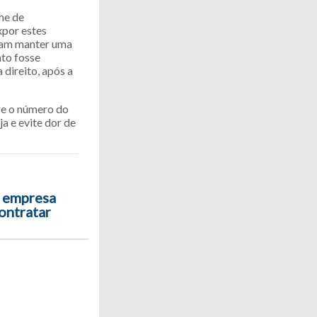
me de
xpor estes
ntam manter uma
nto fosse
direito, após a
re o número do
a e evite dor de
 empresa
ontratar