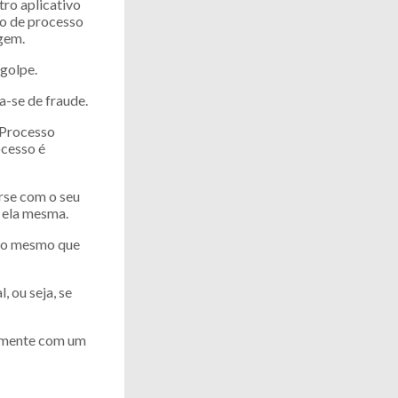
ro aplicativo
ro de processo
gem.
 golpe.
a-se de fraude.
 Processo
ocesso é
rse com o seu
é ela mesma.
é o mesmo que
 ou seja, se
etamente com um