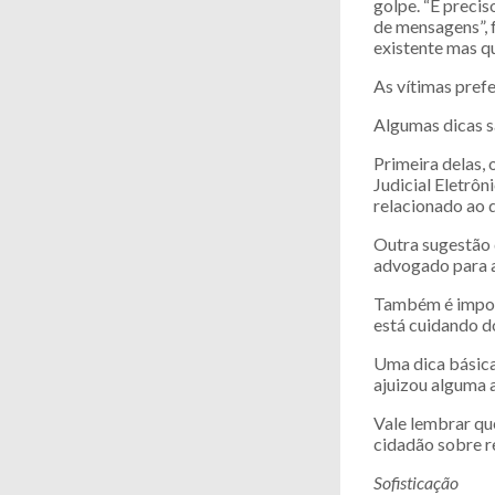
golpe. “É preci
de mensagens”, 
existente mas q
As vítimas pref
Algumas dicas s
Primeira delas,
Judicial Eletrôn
relacionado ao 
Outra sugestão 
advogado para a
Também é impor
está cuidando d
Uma dica básica 
ajuizou alguma a
Vale lembrar qu
cidadão sobre r
Sofisticação