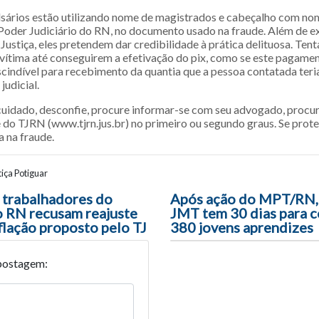
alsários estão utilizando nome de magistrados e cabeçalho com no
Poder Judiciário do RN, no documento usado na fraude. Além de e
 Justiça, eles pretendem dar credibilidade à prática delituosa. Te
vítima até conseguirem a efetivação do pix, como se este pagame
cindível para recebimento da quantia que a pessoa contatada teria 
judicial.
cuidado, desconfie, procure informar-se com seu advogado, procu
 do TJRN (www.tjrn.jus.br) no primeiro ou segundo graus. Se protej
a na fraude.
iça Potiguar
ão entre posts
, trabalhadores do
Após ação do MPT/RN,
do RN recusam reajuste
JMT tem 30 dias para c
flação proposto pelo TJ
380 jovens aprendizes
postagem: