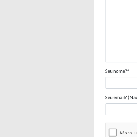
Seu nome?
*
Seu email? (Nã