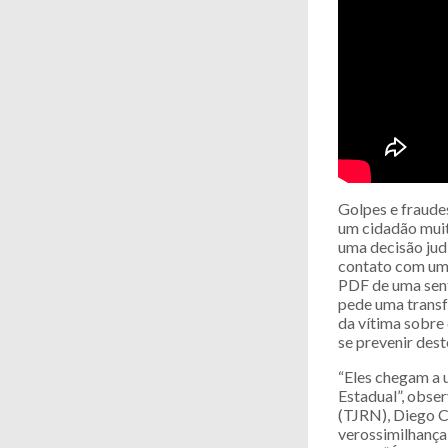
Golpes e fraude
um cidadão muit
uma decisão jud
contato com uma
PDF de uma sent
pede uma transf
da vítima sobre
se prevenir dest
“Eles chegam a 
Estadual”, obser
(TJRN), Diego Ca
verossimilhança