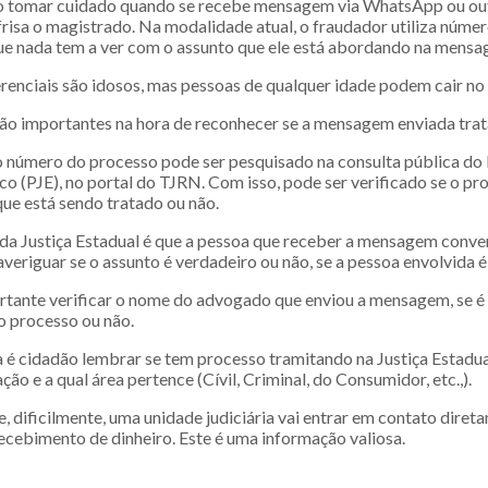
so tomar cuidado quando se recebe mensagem via WhatsApp ou out
frisa o magistrado. Na modalidade atual, o fraudador utiliza núme
ue nada tem a ver com o assunto que ele está abordando na mensa
erenciais são idosos, mas pessoas de qualquer idade podem cair no
ão importantes na hora de reconhecer se a mensagem enviada trat
 o número do processo pode ser pesquisado na consulta pública do
ico (PJE), no portal do TJRN. Com isso, pode ser verificado se o pr
que está sendo tratado ou não.
da Justiça Estadual é que a pessoa que receber a mensagem conve
veriguar se o assunto é verdadeiro ou não, se a pessoa envolvida 
tante verificar o nome do advogado que enviou a mensagem, se 
o processo ou não.
é cidadão lembrar se tem processo tramitando na Justiça Estadual,
ção e a qual área pertence (Cívil, Criminal, do Consumidor, etc.,).
e, dificilmente, uma unidade judiciária vai entrar em contato dir
ecebimento de dinheiro. Este é uma informação valiosa.