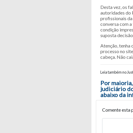
Desta vez, os f
autoridades do 
profissionais da
conversa com a 
condição impres
suposta decisão 
Atenção, tenha 
processo no site
cabeça. Não cai
Leia também no Just
Navegaç
Por maioria
judiciário 
abaixo da in
Comente esta 