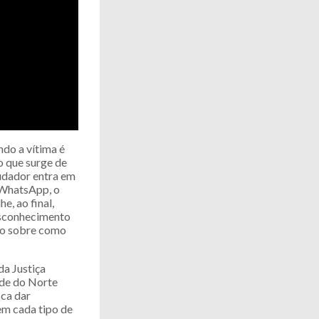
ndo a vítima é
o que surge de
audador entra em
 WhatsApp, o
e, ao final,
desconhecimento
ção sobre como
a Justiça
ande do Norte
sca dar
em cada tipo de