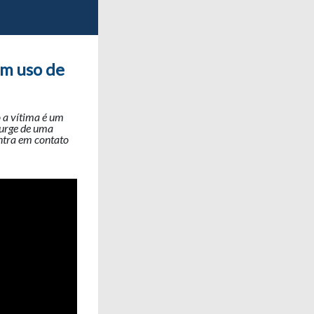
om uso de
 a vítima é um
surge de uma
entra em contato