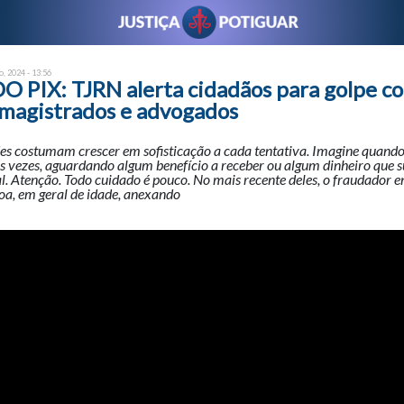
o, 2024 - 13:56
 PIX: TJRN alerta cidadãos para golpe c
magistrados e advogados
des costumam crescer em sofisticação a cada tentativa. Imagine quando
s vezes, aguardando algum benefício a receber ou algum dinheiro que 
al. Atenção. Todo cuidado é pouco. No mais recente deles, o fraudador 
a, em geral de idade, anexando