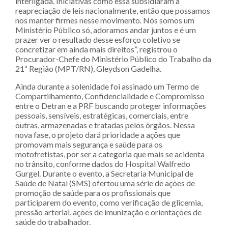
interligada. Iniciativas como essa subsidiaram a
reapreciação de leis nacionalmente, então que possamos
nos manter firmes nesse movimento. Nós somos um
Ministério Público só, adoramos andar juntos e é um
prazer ver o resultado desse esforço coletivo se
concretizar em ainda mais direitos”, registrou o
Procurador-Chefe do Ministério Público do Trabalho da
21ª Região (MPT/RN), Gleydson Gadelha.
Ainda durante a solenidade foi assinado um Termo de
Compartilhamento, Confidencialidade e Compromisso
entre o Detran e a PRF buscando proteger informações
pessoais, sensíveis, estratégicas, comerciais, entre
outras, armazenadas e tratadas pelos órgãos. Nessa
nova fase, o projeto dará prioridade a ações que
promovam mais segurança e saúde para os
motofretistas, por ser a categoria que mais se acidenta
no trânsito, conforme dados do Hospital Walfredo
Gurgel. Durante o evento, a Secretaria Municipal de
Saúde de Natal (SMS) ofertou uma série de ações de
promoção de saúde para os profissionais que
participarem do evento, como verificação de glicemia,
pressão arterial, ações de imunização e orientações de
saúde do trabalhador.