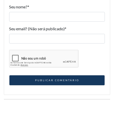
Seu nome?
*
Seu email? (Não será publicado)
*