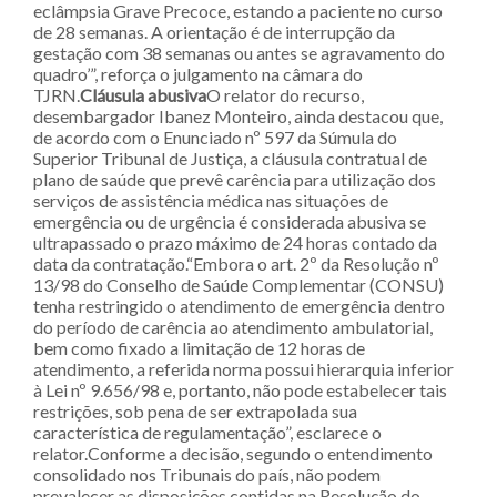
eclâmpsia Grave Precoce, estando a paciente no curso
de 28 semanas. A orientação é de interrupção da
gestação com 38 semanas ou antes se agravamento do
quadro’”, reforça o julgamento na câmara do
TJRN.
Cláusula abusiva
O relator do recurso,
desembargador Ibanez Monteiro, ainda destacou que,
de acordo com o Enunciado nº 597 da Súmula do
Superior Tribunal de Justiça, a cláusula contratual de
plano de saúde que prevê carência para utilização dos
serviços de assistência médica nas situações de
emergência ou de urgência é considerada abusiva se
ultrapassado o prazo máximo de 24 horas contado da
data da contratação.“Embora o art. 2º da Resolução nº
13/98 do Conselho de Saúde Complementar (CONSU)
tenha restringido o atendimento de emergência dentro
do período de carência ao atendimento ambulatorial,
bem como fixado a limitação de 12 horas de
atendimento, a referida norma possui hierarquia inferior
à Lei nº 9.656/98 e, portanto, não pode estabelecer tais
restrições, sob pena de ser extrapolada sua
característica de regulamentação”, esclarece o
relator.Conforme a decisão, segundo o entendimento
consolidado nos Tribunais do país, não podem
prevalecer as disposições contidas na Resolução do