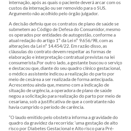
internação, após as quais o paciente deverá arcar com os
custos da internação ou ser removido para o SUS.
Argumento não acolhido pelo órgão julgador.
A decisão definiu que os contratos de plano de saúde se
submetem ao Código de Defesa do Consumidor, mesmo
os operados por entidades de autogestão, conforme a
atual redação do artigo 1º da Lei nº 9.656/98, com as
alterações da Lei nº 14.454/22. Em razão disso, as
cláusulas do contrato devem respeitar as formas de
elaboração e interpretação contratual previstas na lei
consumerista.Por outro lado, a gestante buscou o serviço
e destacou que, diante do seu quadro clínico gestacional,
o médico assistente indicou a realização do parto por
meio de cesárea a ser realizada de forma antecipada.
Acrescentou ainda que, mesmo com a indicação de
situação de urgência, a operadora de plano de saúde
negou a solicitação para realização do parto por meio de
cesariana, sob a justificativa de que a contratante não
havia cumprido o período de carência.
“O laudo emitido pelo obstetra informa a gravidade do
quadro da gravidez da recorrida: ‘uma gestação de alto
risco por Diabetes Gestacional e Alto risco para Pré-