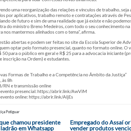
endo uma reorganização das relações e vínculos de trabalho, seja 
os por aplicativos, trabalho remoto e contratações através de Pes
ando de futuro e sim de uma realidade que já existe e não podemos
estra do ministro Breno Medeiros, com todo o seu conhecimento na 
a nos mantermos alinhados com o tema”, afirma.
 estão abertas e podem ser feitas no site da Escola Superior de Ad
quem optar pelo formato presencial, quanto no formato online. O v
$ 50 para o público em geral e R$ 25 para a advocacia iniciante (p
e inscrição na Ordem) e estudantes.
ovas Formas de Trabalho e a Competência no Âmbito da Justiça”
, às 8h
/RN e transmissão online
 evento presencial: https://abrir.link/AwViM
evento online: https://abrir.link/AljEs
iça Potiguar
ão entre posts
que chamou presidente
Empregado do Assaí or
 ladrão em Whatsapp
vender produtos venci