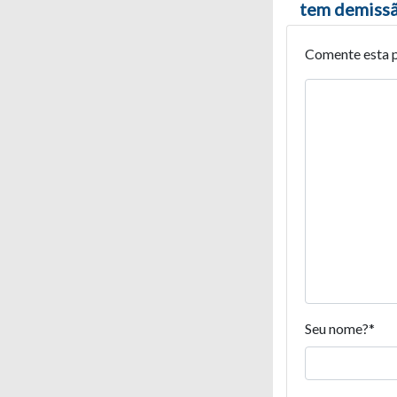
tem demissã
Comente esta 
Seu nome?
*