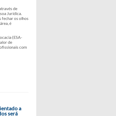
através de
soa Jurídica.
 fechar os olhos
área, é
vocacia (ESA-
alor de
rofissionais com
ientado a
dos será