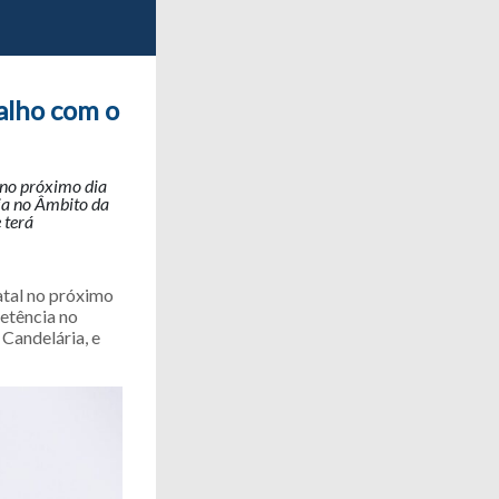
alho com o
 no próximo dia
ia no Âmbito da
 terá
atal no próximo
etência no
 Candelária, e