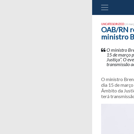
UNCATEGORIZED
| 6 març
OAB/RN re
ministro 
O ministro Bre
15 de março p
Justiça”. O ev
transmissão a
O ministro Bren
dia 15 de março
Âmbito da Justi
terá transmissão