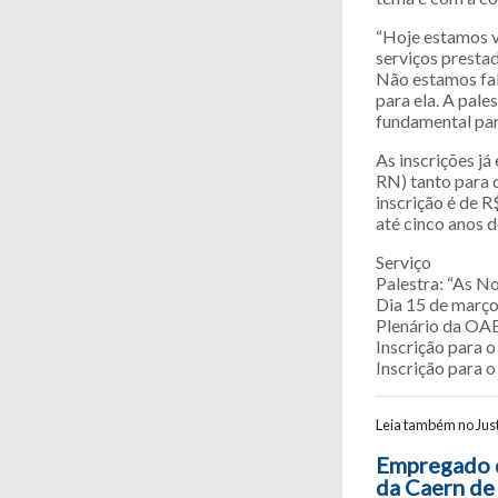
“Hoje estamos v
serviços prestad
Não estamos fal
para ela. A pal
fundamental par
As inscrições já
RN) tanto para 
inscrição é de R
até cinco anos d
Serviço
Palestra: “As N
Dia 15 de março
Plenário da OAB
Inscrição para o
Inscrição para o 
Leia também no Just
Navegaç
Empregado 
da Caern de