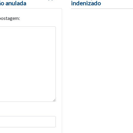
o anulada
indenizado
postagem: