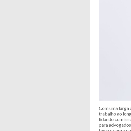
Com uma larga at
trabalho ao lon
lidando com iss
para advogados, 
tema e com a co