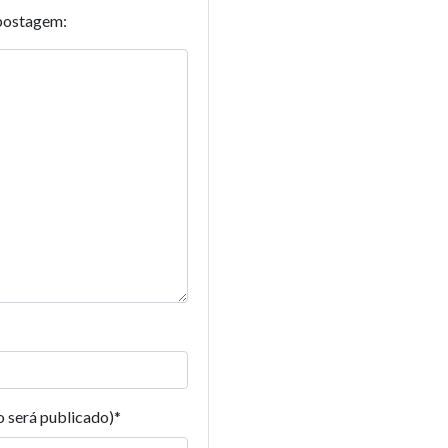
postagem:
o será publicado)
*