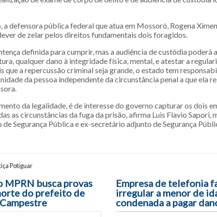
o, a defensora pública federal que atua em Mossoró, Rogena Ximen
ever de zelar pelos direitos fundamentais dois foragidos.
ntença definida para cumprir, mas a audiência de custódia poderá a
tura, qualquer dano à integridade física, mental, e atestar a regula
s que a repercussão criminal seja grande, o estado tem responsabi
ignidade da pessoa independente da circunstância penal a que ela 
sora.
ento da legalidade, é de interesse do governo capturar os dois em
das as circunstâncias da fuga da prisão, afirma Luis Flavio Sapori
o de Segurança Pública e ex-secretário adjunto de Segurança Públi
iça Potiguar
ão entre posts
o MPRN busca provas
Empresa de telefonia f
morte do prefeito de
irregular a menor de id
 Campestre
condenada a pagar dan