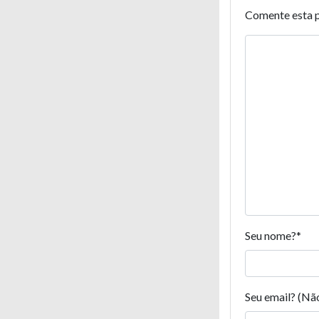
Comente esta 
Seu nome?
*
Seu email? (Nã