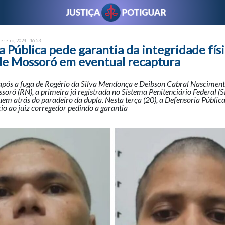
ereiro, 2024 - 16:53
 Pública pede garantia da integridade físi
 de Mossoró em eventual recaptura
ós a fuga de Rogério da Silva Mendonça e Deibson Cabral Nascimento
soró (RN), a primeira já registrada no Sistema Penitenciário Federal (SP
em atrás do paradeiro da dupla. Nesta terça (20), a Defensoria Públic
io ao juiz corregedor pedindo a garantia