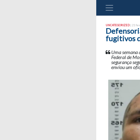
UNCATEGORIZED
| 21 fev
Defensoria
fugitivos
Uma semana ap
Federal de Mos
segurança segu
enviou um ofíc