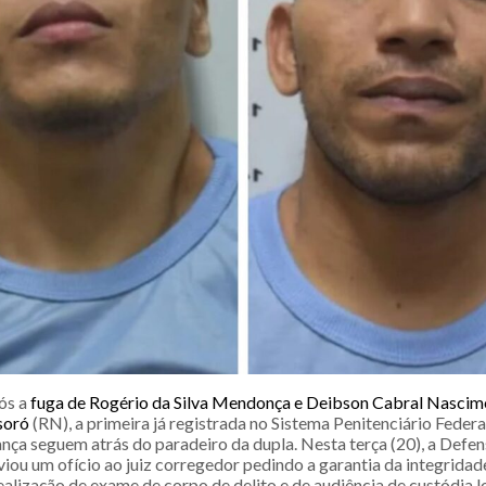
ós a
fuga de Rogério da Silva Mendonça e Deibson Cabral Nascim
soró
(RN), a primeira já registrada no Sistema Penitenciário Federal
nça seguem atrás do paradeiro da dupla. Nesta terça (20), a Defen
ou um ofício ao juiz corregedor pedindo a garantia da integridade
ealização de exame de corpo de delito e de audiência de custódia 