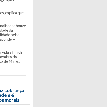
es, explica que
nalisar se houve
ridade da
lidade pelas
responde —
 vida a fim de
, membro do
ca de Minas.
az cobrança
ade e é
os morais