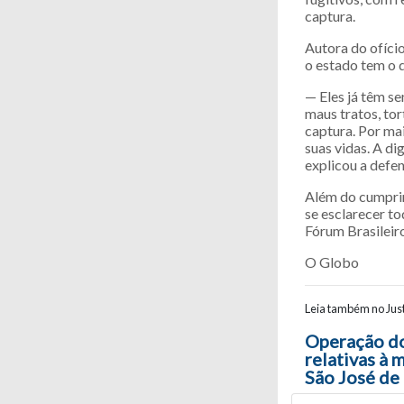
captura.
Autora do ofíci
o estado tem o d
— Eles já têm se
maus tratos, tor
captura. Por mai
suas vidas. A d
explicou a defen
Além do cumprim
se esclarecer to
Fórum Brasileir
O Globo
Leia também no Just
Navegaç
Operação d
relativas à 
São José de