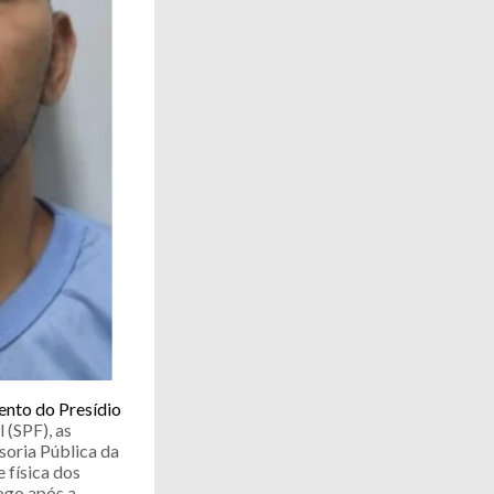
ento do Presídio
 (SPF), as
soria Pública da
 física dos
logo após a