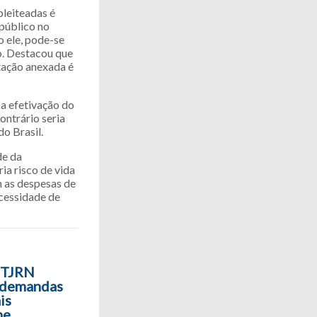
pleiteadas é
 público no
o ele, pode-se
o. Destacou que
tação anexada é
 a efetivação do
ontrário seria
o Brasil.
de da
ia risco de vida
m as despesas de
ecessidade de
o TJRN
 demandas
is
be