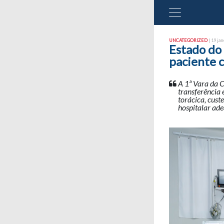
UNCATEGORIZED
| 19 jan
Estado do 
paciente 
A 1ª Vara da 
transferência 
torácica, cus
hospitalar ad