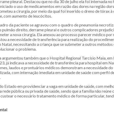
ame pleural. Destacou que no dia 30 de julho ela foi internada no 
iniciado o uso de medicamentos em razão das dores na região dorsa
bmeteu a cirurgia, por meio da qual foi inserido o dreno de tórax à 
e, com aumento de leucócitos.
adro da paciente se agravou com o quadro de pneumonia necrotiz
 pulmão direito, derrame pleural e outros complicadores prejudici
eter a nova cirurgia. Ela anexou ao processo parecer médico por 
estou a necessidade de transferência para realização do procedime
 Natal, necessitando a criança que se submeter a outros métodos
lucionar o problema.
a argumentou também que o Hospital Regional Tarcísio Maia, em
23, já indicava a necessidade de transferência para hospital em Na
ames, laudos e prontuários médicos demonstram a necessidade do
izada, com internação imediata em unidade de saúde com perfil de l
.
a do Estado em providenciar a vaga em unidade de saúde, com melh
a rede pública ou privada de saúde, sendo que a família não reúne 
 custear o necessário tratamento médico de forma particular, tend
ntal