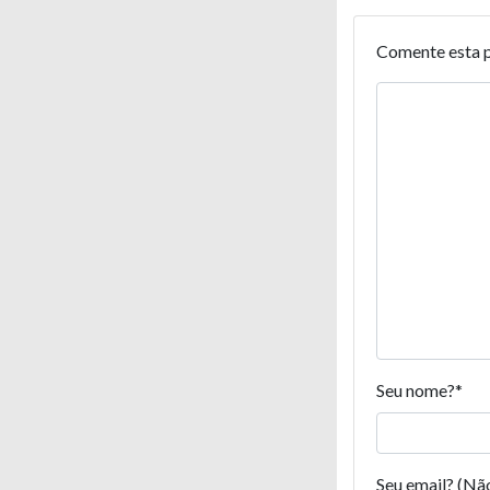
Comente esta 
Seu nome?
*
Seu email? (Nã