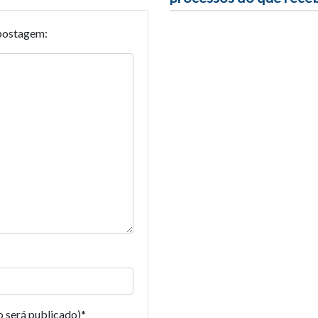
postagem:
o será publicado)
*