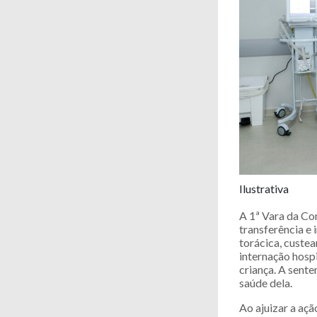
Ilustrativa
A 1ª Vara da Co
transferência e 
torácica, custe
internação hosp
criança. A sent
saúde dela.
Ao ajuizar a aç