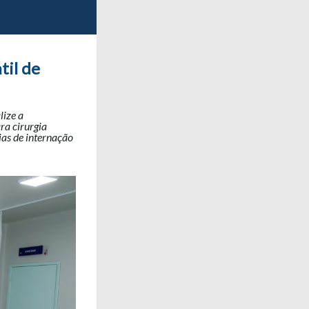
til de
lize a
ra cirurgia
as de internação