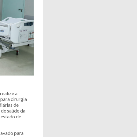
ealize a
 para cirurgia
iárias de
 de saúde da
e estado de
gravado para