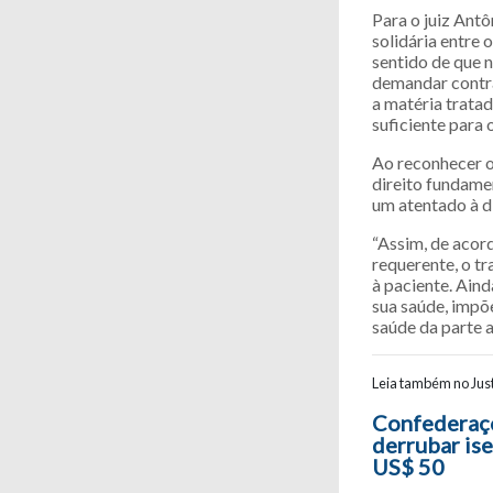
Para o juiz Antô
solidária entre 
sentido de que n
demandar contr
a matéria trata
suficiente para 
Ao reconhecer o 
direito fundamen
um atentado à d
“Assim, de acor
requerente, o tr
à paciente. Ain
sua saúde, impõ
saúde da parte a
Leia também no Just
Navegaç
Confederaçõ
derrubar is
US$ 50