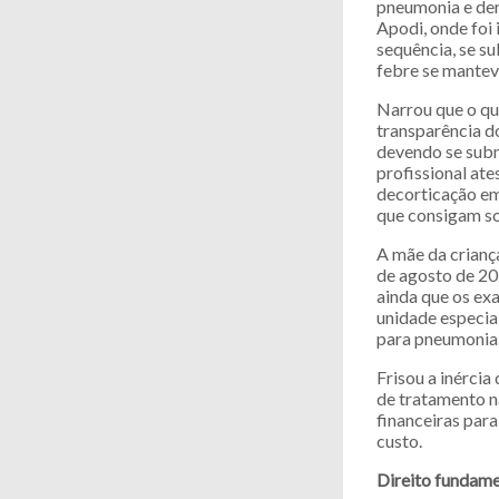
pneumonia e derr
Apodi, onde foi 
sequência, se su
febre se mantev
Narrou que o qu
transparência do
devendo se subm
profissional at
decorticação em
que consigam so
A mãe da crianç
de agosto de 20
ainda que os ex
unidade especial
para pneumonia
Frisou a inérci
de tratamento n
financeiras para
custo.
Direito fundame