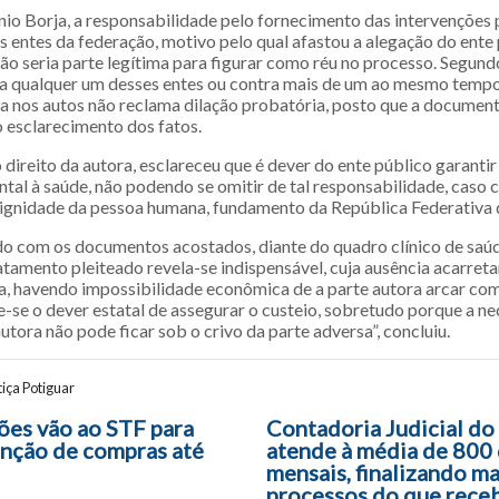
nio Borja, a responsabilidade pelo fornecimento das intervenções 
os entes da federação, motivo pelo qual afastou a alegação do ente
ão seria parte legítima para figurar como réu no processo. Segund
a qualquer um desses entes ou contra mais de um ao mesmo temp
da nos autos não reclama dilação probatória, posto que a documen
o esclarecimento dos fatos.
direito da autora, esclareceu que é dever do ente público garantir
tal à saúde, não podendo se omitir de tal responsabilidade, caso c
ignidade da pessoa humana, fundamento da República Federativa d
do com os documentos acostados, diante do quadro clínico de saú
atamento pleiteado revela-se indispensável, cuja ausência acarretar
da, havendo impossibilidade econômica de a parte autora arcar co
e-se o dever estatal de assegurar o custeio, sobretudo porque a n
utora não pode ficar sob o crivo da parte adversa”, concluiu.
iça Potiguar
ão entre posts
es vão ao STF para
Contadoria Judicial d
enção de compras até
atende à média de 800
mensais, finalizando ma
processos do que rece