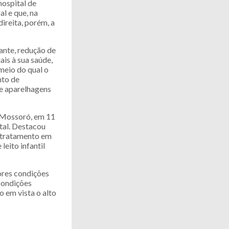
hospital de
l e que, na
direita, porém, a
ante, redução de
ais à sua saúde,
meio do qual o
nto de
 e aparelhagens
 Mossoró, em 11
tal. Destacou
 tratamento em
eito infantil
ores condições
condições
o em vista o alto