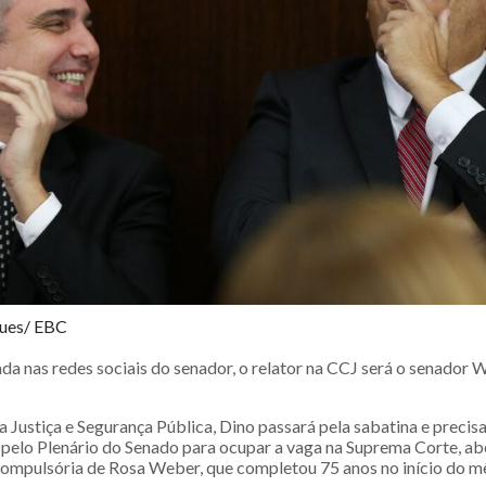
ques/ EBC
ada nas redes sociais do senador, o relator na CCJ será o senador
a Justiça e Segurança Pública, Dino passará pela sabatina e precis
 pelo Plenário do Senado para ocupar a vaga na Suprema Corte, ab
ompulsória de Rosa Weber, que completou 75 anos no início do m