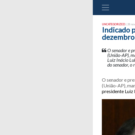
UNCATEGORIZED
| 28 no
Indicado p
dezembro
O senador e p
(União-AP), ma
Luiz Inácio Lu
do senador, o 
O senador e pre
(União-AP), mar
presidente Luiz 