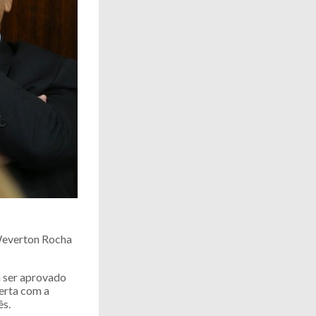
 Weverton Rocha
a ser aprovado
erta com a
ês.