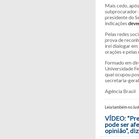
Mais cedo, após
subprocurador-g
presidente do S
indicações
deve
Pelas redes soc
prova de reconh
irei dialogar e
orações e pelas 
Formado em dir
Universidade Fe
qual ocupou post
secretaria-gera
Agência Brasil
Leia também no Just
Navegaç
VÍDEO: “Pre
pode ser af
opinião”, di