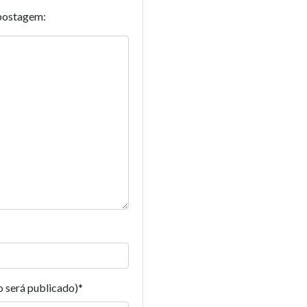
postagem:
o será publicado)
*