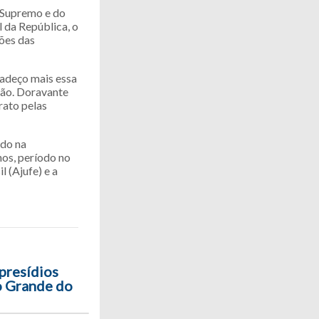
o Supremo e do
 da República, o
ões das
radeço mais essa
ção. Doravante
rato pelas
do na
nos, período no
 (Ajufe) e a
presídios
io Grande do