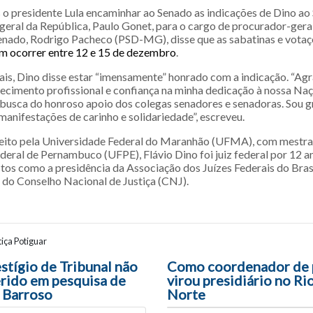
 o presidente Lula encaminhar ao Senado as indicações de Dino a
eral da República, Paulo Gonet, para o cargo de procurador-geral
enado, Rodrigo Pacheco (PSD-MG), disse que as sabatinas e votaç
m ocorrer entre 12 e 15 de dezembro
.
iais, Dino disse estar “imensamente” honrado com a indicação. “Ag
ecimento profissional e confiança na minha dedicação à nossa Na
m busca do honroso apoio dos colegas senadores e senadoras. Sou g
manifestações de carinho e solidariedade”, escreveu.
eito pela Universidade Federal do Maranhão (UFMA), com mestra
deral de Pernambuco (UFPE), Flávio Dino foi juiz federal por 12 a
os como a presidência da Associação dos Juízes Federais do Brasil
l do Conselho Nacional de Justiça (CNJ).
iça Potiguar
ão entre posts
stígio de Tribunal não
Como coordenador de 
erido em pesquisa de
virou presidiário no R
z Barroso
Norte