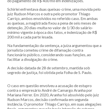
do pagamento de R$ 400 mil em indenizações.
Schirlei enfrentava duas queixas-crime, uma movida pelo
juiz Rudson Marcos e outra pelo promotor Thiago
Carriço, ambos envolvidos no referido caso. Em ambas
as queixas, a magistrada fixou a pena de seis meses de
detenção, 20 dias-multa no valor de 1/30 do salário-
mínimo vigente à época dos fatos, e indenização de R$
200 mil a cada parte lesada.
Na fundamentação da sentença, a juíza argumentou que a
jornalista cometeu crime de difamação contra
funcionário público, considerando suas funções, ao
facilitar a divulgação do crime.
A decisão datada de 28 de setembro, mantida sob
segredo de justiça, foi obtida pela Folha de S. Paulo.
O caso em questão envolveu a acusação de estupro
contra o empresário André de Camargo Aranha por
Mariana Ferrer. Em 2020, Aranha foi absolvido pelo juiz
Rudson Marcos, decisão confirmada em segunda
instância. O promotor Thiago Carriço, em suas alegações
finais, argumentou que não havia intenção de estupro,