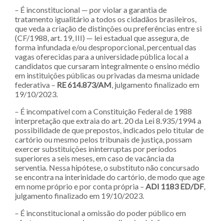
– É inconstitucional — por violar a garantia de
tratamento igualitário a todos os cidadãos brasileiros,
que veda a criação de distinções ou preferências entre si
(CF/1988, art. 19, III) — lei estadual que assegura, de
forma infundada e/ou desproporcional, percentual das
vagas oferecidas para a universidade pública local a
candidatos que cursaram integralmente o ensino médio
em instituições públicas ou privadas da mesma unidade
federativa –
RE 614.873/AM
,
julgamento finalizado em
19/10/2023.
– É incompatível com a Constituição Federal de 1988
interpretação que extraia do art. 20 da Lei 8.935/1994 a
possibilidade de que prepostos, indicados pelo titular de
cartório ou mesmo pelos tribunais de justiça, possam
exercer substituições ininterruptas por períodos
superiores a seis meses, em caso de vacância da
serventia. Nessa hipótese, o substituto não concursado
se encontra na interinidade do cartório, de modo que age
em nome próprio e por conta própria –
ADI 1183 ED/DF
,
julgamento finalizado em 19/10/2023.
– É inconstitucional a omissão do poder público em