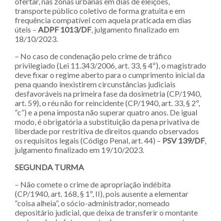
ofertar, nas zonas urbanas em dias de eleições,
transporte público coletivo de forma gratuita e em
frequência compatível com aquela praticada em dias
úteis –
ADPF 1013/DF
,
julgamento finalizado em
18/10/2023.
– No caso de condenação pelo crime de tráfico
privilegiado (Lei 11.343/2006, art. 33, § 4º), o magistrado
deve fixar o regime aberto para o cumprimento inicial da
pena quando inexistirem circunstâncias judiciais
desfavoráveis na primeira fase da dosimetria (CP/1940,
art. 59), o réu não for reincidente (CP/1940, art. 33, § 2º,
“c”) e a pena imposta não superar quatro anos. De igual
modo, é obrigatória a substituição da pena privativa de
liberdade por restritiva de direitos quando observados
os requisitos legais (Código Penal, art. 44) –
PSV 139/DF
,
julgamento finalizado em 19/10/2023.
SEGUNDA TURMA
– Não comete o crime de apropriação indébita
(CP/1940, art. 168, § 1º, II), pois ausente a elementar
“coisa alheia”, o sócio-administrador, nomeado
depositário judicial, que deixa de transferir o montante