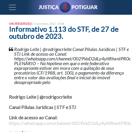
UNCATEGORIZED
| 5 novembro, 2023 - 19:18
Informativo 1.113 do STF, de 27 de
outubro de 2023.
Rodrigo Leite | @rodrigocrleite Canal Pílulas Jurídicas | STF e
STJ Link de acesso ao Canal:
https://whatsapp.com/channel/0029VaD2dLy4yltRhxnIPR0c
PLENÁRIO – Na hipótese em que o ente federativo
expropriante estiver em mora com a quitação de seus
precatórios (CF/1988, art. 100), o pagamento da diferença
entre o valor das avaliações final e inicial do imóvel
desapropriado pelo
Rodrigo Leite | @rodrigocrleite
Canal Pílulas Jurídicas | STF e STJ
Link de acesso ao Canal:
https://whatsapp.com/channel/0029VaD2dLy4yltRhxnIPR0c