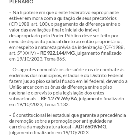
PLENÁRIO
– Na hipótese em que o ente federativo expropriante
estiver em mora com a quitação de seus precatórios
(CF/1988, art. 100), o pagamento da diferença entre o
valor das avaliações final e inicial do imóvel
desapropriado pelo Poder Público deve ser feito por
meio de depósito judicial direto ao então proprietário,
em respeito à natureza prévia da indenização (CF/1988,
art. 5º, XXIV) –
RE 922.144/MG
, julgamento finalizado
em 19/10/2023, Tema 865.
– Os agentes comunitários de saúde e os de combate às
endemias dos municípios, estados e do Distrito Federal
fazem jus ao piso salarial fixado em lei federal, devendo a
União arcar com os ônus da diferença entre o piso
nacional e o previsto pela legislação dos entes
subnacionais –
RE 1.279.765/BA
, julgamento finalizado
em 19/10/2023, Tema 1.132.
– É constitucional lei estadual que garante a precedência
da remoção sobre a promoção por antiguidade na
carreira da magistratura local –
ADI 6609/MG
,
julgamento finalizado em 19/10/2023.