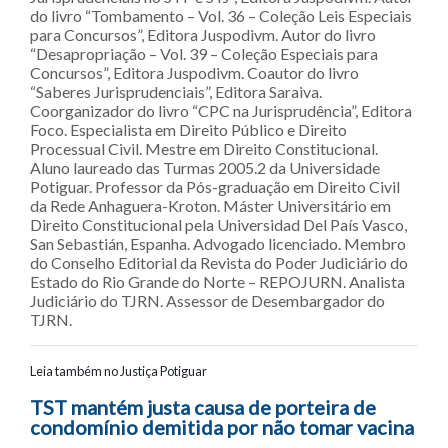
do livro “Tombamento – Vol. 36 – Coleção Leis Especiais
para Concursos”, Editora Juspodivm. Autor do livro
“Desapropriação – Vol. 39 – Coleção Especiais para
Concursos”, Editora Juspodivm. Coautor do livro
“Saberes Jurisprudenciais”, Editora Saraiva.
Coorganizador do livro “CPC na Jurisprudência”, Editora
Foco. Especialista em Direito Público e Direito
Processual Civil. Mestre em Direito Constitucional.
Aluno laureado das Turmas 2005.2 da Universidade
Potiguar. Professor da Pós-graduação em Direito Civil
da Rede Anhaguera-Kroton. Máster Universitário em
Direito Constitucional pela Universidad Del País Vasco,
San Sebastián, Espanha. Advogado licenciado. Membro
do Conselho Editorial da Revista do Poder Judiciário do
Estado do Rio Grande do Norte – REPOJURN. Analista
Judiciário do TJRN. Assessor de Desembargador do
TJRN.
Leia também no Justiça Potiguar
Navegação entre posts
TST mantém justa causa de porteira de
condomínio demitida por não tomar vacina