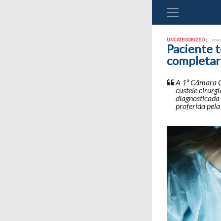
UNCATEGORIZED
| 1 nov
Paciente t
completar
A 1ª Câmara C
custeie cirurg
diagnosticada
proferida pela