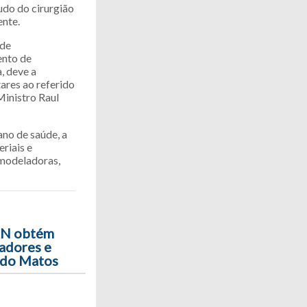
udo do cirurgião
ente.
 de
ento de
, deve a
ares ao referido
Ministro Raul
ano de saúde, a
riais e
 modeladoras,
RN obtém
adores e
 do Matos