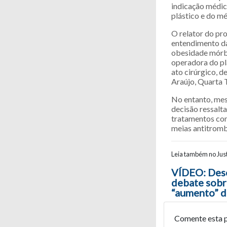
indicação médic
plástico e do mé
O relator do pr
entendimento da
obesidade mórbi
operadora do pl
ato cirúrgico, 
Araújo, Quarta 
No entanto, mes
decisão ressalta
tratamentos com
meias antitromb
Leia também no Just
Navegaç
VÍDEO: Des
debate sobr
“aumento” d
Comente esta 