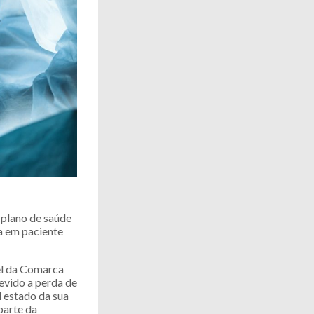
 plano de saúde
ca em paciente
el da Comarca
devido a perda de
l estado da sua
parte da