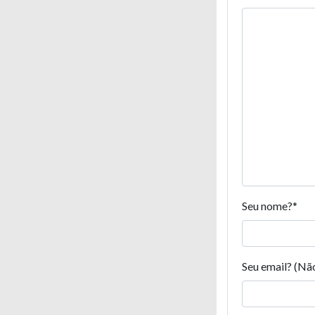
Seu nome?
*
Seu email? (Nã