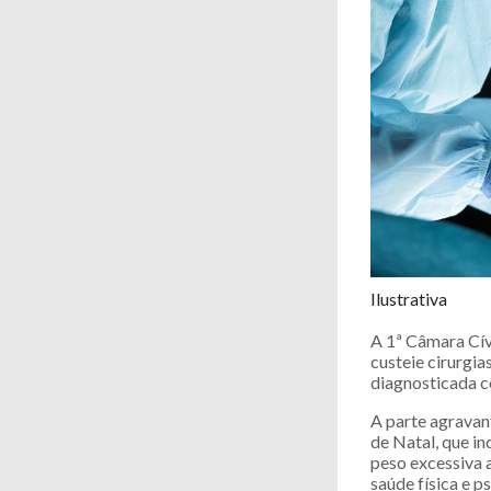
Ilustrativa
A 1ª Câmara Cív
custeie cirurgia
diagnosticada 
A parte agravan
de Natal, que in
peso excessiva a
saúde física e p