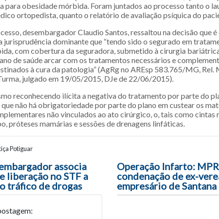
a para obesidade mórbida. Foram juntados ao processo tanto o la
dico ortopedista, quanto o relatório de avaliação psíquica do paci
ocesso, desembargador Claudio Santos, ressaltou na decisão que é
 jurisprudência dominante que “tendo sido o segurado em tratam
da, com cobertura da seguradora, submetido à cirurgia bariátrica
ano de saúde arcar com os tratamentos necessários e complement
destinados à cura da patologia” (AgRg no AREsp 583.765/MG, Rel. 
Turma, julgado em 19/05/2015, DJe de 22/06/2015).
mo reconhecendo ilícita a negativa do tratamento por parte do pl
 que não há obrigatoriedade por parte do plano em custear os mate
plementares não vinculados ao ato cirúrgico, o, tais como cintas
o, próteses mamárias e sessões de drenagens linfáticas.
iça Potiguar
ão entre posts
embargador associa
Operação Infarto: MP
e liberação no STF a
condenação de ex-vere
o tráfico de drogas
empresário de Santana
postagem: