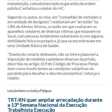
manutenção, consubstanciada na garantia da ordem
pública”, enfatiza o relator do HC.
Segundo os autos, os réus, em “comunhão de vontades e
em unidade de desígnios”, realizaram um “arrastão” na
UBS de Almino Afonso, ocasião em que roubaram os
aparelhos celulares de diversas vítimas que estavam no
local, com pessoas totalmente vulneráveis e com alguma
debilidade física ou psíquica, já que se encontravam em
uma Unidade Básica de Saúde.
“Diante do cenário delineado, não se infere plausível a
imposição de medidas cautelares diversas da prisão,
descritas no artigo 319 do Código de Processo Penal,
bem como insuficientes as condições subjetivas do
paciente para desafiar o decreto preventivo”, reforça o
relator.
Leia também no Justiça Potiguar
Navegação entre posts
TRT-RN quer ampliar arrecadação durante
a 13ª Semana Nacional da Execução
Trabalhista Execução