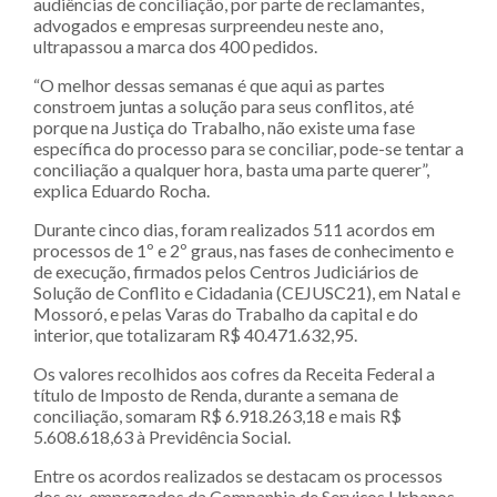
audiências de conciliação, por parte de reclamantes,
advogados e empresas surpreendeu neste ano,
ultrapassou a marca dos 400 pedidos.
“O melhor dessas semanas é que aqui as partes
constroem juntas a solução para seus conflitos, até
porque na Justiça do Trabalho, não existe uma fase
específica do processo para se conciliar, pode-se tentar a
conciliação a qualquer hora, basta uma parte querer”,
explica Eduardo Rocha.
Durante cinco dias, foram realizados 511 acordos em
processos de 1º e 2º graus, nas fases de conhecimento e
de execução, firmados pelos Centros Judiciários de
Solução de Conflito e Cidadania (CEJUSC21), em Natal e
Mossoró, e pelas Varas do Trabalho da capital e do
interior, que totalizaram R$ 40.471.632,95.
Os valores recolhidos aos cofres da Receita Federal a
título de Imposto de Renda, durante a semana de
conciliação, somaram R$ 6.918.263,18 e mais R$
5.608.618,63 à Previdência Social.
Entre os acordos realizados se destacam os processos
dos ex-empregados da Companhia de Serviços Urbanos