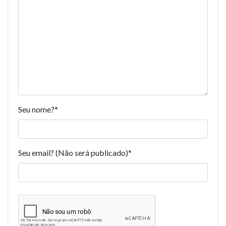
Seu nome?
*
Seu email? (Não será publicado)
*