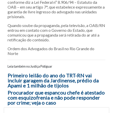
conforme diz a Lei Federal nº 8.906/94 – Estatuto da
OAB – em seu artigo 7°, que estabelece expressamente a
garantia de livre ingresso do advogado nas unidades
prisionais.
Quando soube da propaganda, pela televisão, a OAB/RN
entrou em contato com o Governo do Estado, que
comunicou que a propaganda será retirada do ar até a
retificação do conteúdo.
Ordem dos Advogados do Brasil no Rio Grande do
Norte
Leia também no Justiça Potiguar
Navegação entre posts
Primeiro leilão do ano do TRT-RN vai
incluir garagem da Jardinense, prédio da
Apami e 1 milhão de tijolos
Procurador que espancou chefe é atestado
com esquizofrenia e não pode responder
por crime; veja o caso